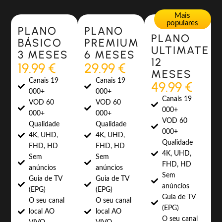
Most Popular
Most Popular
Mais
populares
PLANO
PLANO
PLANO
BÁSICO
PREMIUM
ULTIMATE
3 MESES
6 MESES
12
19.99 €
29.99 €
MESES
Canais 19
Canais 19
49.99 €
000+
000+
Canais 19
VOD 60
VOD 60
000+
000+
000+
VOD 60
Qualidade
Qualidade
000+
4K, UHD,
4K, UHD,
Qualidade
FHD, HD
FHD, HD
4K, UHD,
Sem
Sem
FHD, HD
anúncios
anúncios
Sem
Guia de TV
Guia de TV
anúncios
(EPG)
(EPG)
Guia de TV
O seu canal
O seu canal
(EPG)
local AO
local AO
O seu canal