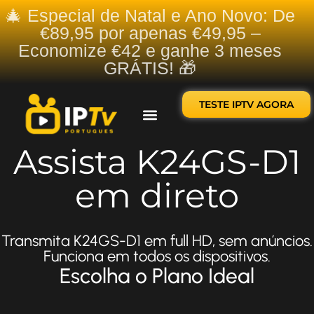
🎄 Especial de Natal e Ano Novo: De
€89,95 por apenas €49,95 –
Economize €42 e ganhe 3 meses
GRÁTIS! 🎁
TESTE IPTV AGORA
Sobre nós
Contate-nos
Assista K24GS-D1
em direto
Transmita K24GS-D1 em full HD, sem anúncios.
Funciona em todos os dispositivos.
Escolha o Plano Ideal