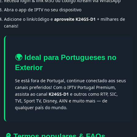
Receba login & link M3U ou código Xtream via WhatsApp
Abra o app de IPTV no seu dispositivo
Adicione o link/código e
aproveite K24GS-D1
+ milhares de
canais!
🌍 Ideal para Portugueses no
Exterior
Se está fora de Portugal, continue conectado aos seus
canais preferidos! Com o IPTV Portugal Premium,
assista ao canal
K24GS-D1
e outros como RTP, SIC,
TVI, Sport TV, Disney, AXN e muito mais — de
qualquer país do mundo.
🔎 Termos populares & FAQs