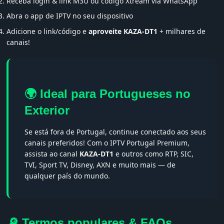
Receba login & link M3U ou código Xtream via WhatsApp
Abra o app de IPTV no seu dispositivo
Adicione o link/código e
aproveite KAZA-DT1
+ milhares de
canais!
🌍 Ideal para Portugueses no
Exterior
Se está fora de Portugal, continue conectado aos seus
canais preferidos! Com o IPTV Portugal Premium,
assista ao canal
KAZA-DT1
e outros como RTP, SIC,
TVI, Sport TV, Disney, AXN e muito mais — de
qualquer país do mundo.
🔎 Termos populares & FAQs