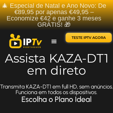
🎄 Especial de Natal e Ano Novo: De
€89,95 por apenas €49,95 –
Economize €42 e ganhe 3 meses
GRÁTIS! 🎁
TESTE IPTV AGORA
Sobre nós
Contate-nos
Assista KAZA-DT1
em direto
Transmita KAZA-DT1 em full HD, sem anúncios.
Funciona em todos os dispositivos.
Escolha o Plano Ideal