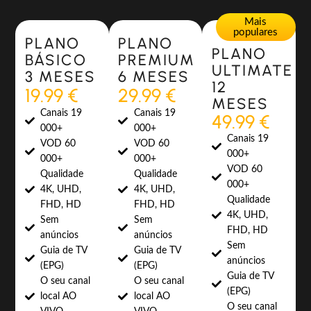
Most Popular
Most Popular
Mais
populares
PLANO
PLANO
PLANO
BÁSICO
PREMIUM
ULTIMATE
3 MESES
6 MESES
12
19.99 €
29.99 €
MESES
Canais 19
Canais 19
49.99 €
000+
000+
Canais 19
VOD 60
VOD 60
000+
000+
000+
VOD 60
Qualidade
Qualidade
000+
4K, UHD,
4K, UHD,
Qualidade
FHD, HD
FHD, HD
4K, UHD,
Sem
Sem
FHD, HD
anúncios
anúncios
Sem
Guia de TV
Guia de TV
anúncios
(EPG)
(EPG)
Guia de TV
O seu canal
O seu canal
(EPG)
local AO
local AO
O seu canal