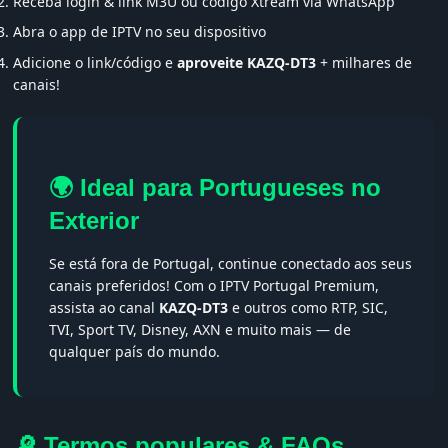
Receba login & link M3U ou código Xtream via WhatsApp
Abra o app de IPTV no seu dispositivo
Adicione o link/código e
aproveite KAZQ-DT3
+ milhares de
canais!
🌍 Ideal para Portugueses no
Exterior
Se está fora de Portugal, continue conectado aos seus
canais preferidos! Com o IPTV Portugal Premium,
assista ao canal
KAZQ-DT3
e outros como RTP, SIC,
TVI, Sport TV, Disney, AXN e muito mais — de
qualquer país do mundo.
🔎 Termos populares & FAQs