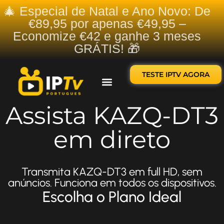
🎄 Especial de Natal e Ano Novo: De
€89,95 por apenas €49,95 –
Economize €42 e ganhe 3 meses
GRÁTIS! 🎁
TESTE IPTV AGORA
Sobre nós
Contate-nos
Assista KAZQ-DT3
em direto
Transmita KAZQ-DT3 em full HD, sem
anúncios. Funciona em todos os dispositivos.
Escolha o Plano Ideal