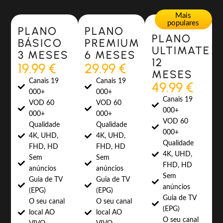
Most Popular
Most Popular
Mais
populares
PLANO
PLANO
PLANO
BÁSICO
PREMIUM
ULTIMATE
3 MESES
6 MESES
12
19.99 €
29.99 €
MESES
Canais 19
Canais 19
49.99 €
000+
000+
Canais 19
VOD 60
VOD 60
000+
000+
000+
VOD 60
Qualidade
Qualidade
000+
4K, UHD,
4K, UHD,
Qualidade
FHD, HD
FHD, HD
4K, UHD,
Sem
Sem
FHD, HD
anúncios
anúncios
Sem
Guia de TV
Guia de TV
anúncios
(EPG)
(EPG)
Guia de TV
O seu canal
O seu canal
(EPG)
local AO
local AO
O seu canal