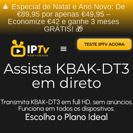
🎄 Especial de Natal e Ano Novo: De
€89,95 por apenas €49,95 –
Economize €42 e ganhe 3 meses
GRÁTIS! 🎁
TESTE IPTV AGORA
Sobre nós
Contate-nos
Assista KBAK-DT3
em direto
Transmita KBAK-DT3 em full HD, sem anúncios.
Funciona em todos os dispositivos.
Escolha o Plano Ideal