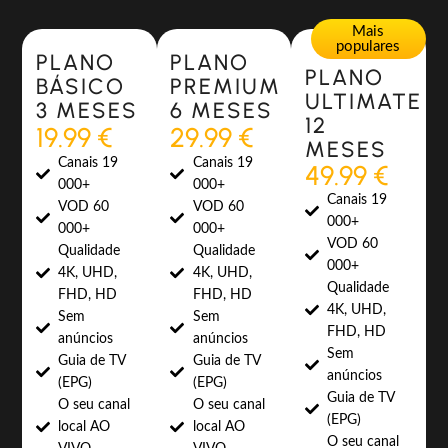
Most Popular
Most Popular
Mais
populares
PLANO
PLANO
PLANO
BÁSICO
PREMIUM
ULTIMATE
3 MESES
6 MESES
12
19.99 €
29.99 €
MESES
Canais 19
Canais 19
49.99 €
000+
000+
Canais 19
VOD 60
VOD 60
000+
000+
000+
VOD 60
Qualidade
Qualidade
000+
4K, UHD,
4K, UHD,
Qualidade
FHD, HD
FHD, HD
4K, UHD,
Sem
Sem
FHD, HD
anúncios
anúncios
Sem
Guia de TV
Guia de TV
anúncios
(EPG)
(EPG)
Guia de TV
O seu canal
O seu canal
(EPG)
local AO
local AO
O seu canal