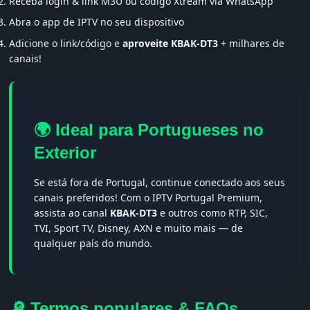
Receba login & link M3U ou código Xtream via WhatsApp
Abra o app de IPTV no seu dispositivo
Adicione o link/código e
aproveite KBAK-DT3
+ milhares de
canais!
🌍 Ideal para Portugueses no
Exterior
Se está fora de Portugal, continue conectado aos seus
canais preferidos! Com o IPTV Portugal Premium,
assista ao canal
KBAK-DT3
e outros como RTP, SIC,
TVI, Sport TV, Disney, AXN e muito mais — de
qualquer país do mundo.
🔎 Termos populares & FAQs