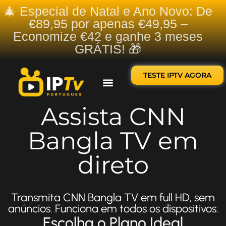
🎄 Especial de Natal e Ano Novo: De
€89,95 por apenas €49,95 –
Economize €42 e ganhe 3 meses
GRÁTIS! 🎁
TESTE IPTV AGORA
Sobre nós
Contate-nos
Assista CNN
Bangla TV em
direto
Transmita CNN Bangla TV em full HD, sem
anúncios. Funciona em todos os dispositivos.
Escolha o Plano Ideal