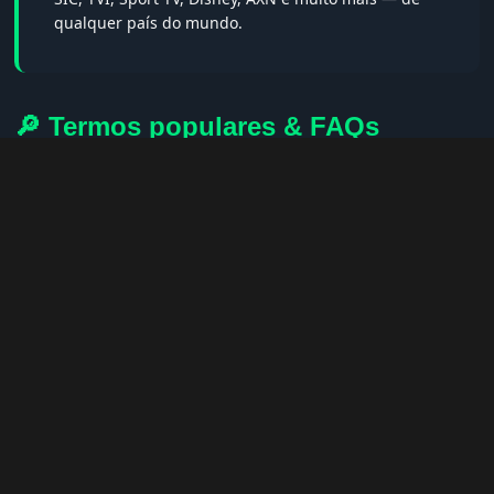
qualquer país do mundo.
🔎 Termos populares & FAQs
Palavras-chave:
iptv portugal, melhor iptv, iptv grátis, iptv
smarters pro, app iptv android, iptv tuga, box iptv, iptv quase
de borla, lista iptv portugal, iptv legal, iptv portugal gratis,
iptv smarters player, net iptv, teste iptv, canais portugal.
❓ Perguntas Frequentes sobre CNN
Bangla TV
CNN Bangla TV tem qualidade HD?
— Sim, sempre em HD,
FHD ou 4K quando disponível.
Posso assistir no celular?
— Sim! Apps como IPTV Smarters e
GSE IPTV funcionam perfeitamente.