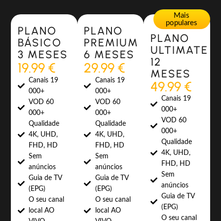
Most Popular
Most Popular
Mais
populares
PLANO
PLANO
PLANO
BÁSICO
PREMIUM
ULTIMATE
3 MESES
6 MESES
12
19.99 €
29.99 €
MESES
Canais 19
Canais 19
49.99 €
000+
000+
Canais 19
VOD 60
VOD 60
000+
000+
000+
VOD 60
Qualidade
Qualidade
000+
4K, UHD,
4K, UHD,
Qualidade
FHD, HD
FHD, HD
4K, UHD,
Sem
Sem
FHD, HD
anúncios
anúncios
Sem
Guia de TV
Guia de TV
anúncios
(EPG)
(EPG)
Guia de TV
O seu canal
O seu canal
(EPG)
local AO
local AO
O seu canal