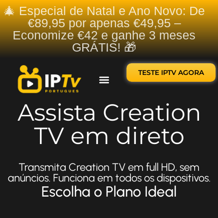
🎄 Especial de Natal e Ano Novo: De
€89,95 por apenas €49,95 –
Economize €42 e ganhe 3 meses
GRÁTIS! 🎁
TESTE IPTV AGORA
Sobre nós
Contate-nos
Assista Creation
TV em direto
Transmita Creation TV em full HD, sem
anúncios. Funciona em todos os dispositivos.
Escolha o Plano Ideal