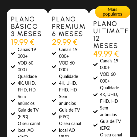
Most Popular
Most Popular
Mais
populares
PLANO
PLANO
PLANO
BÁSICO
PREMIUM
ULTIMATE
3 MESES
6 MESES
12
19.99 €
29.99 €
MESES
Canais 19
Canais 19
49.99 €
000+
000+
Canais 19
VOD 60
VOD 60
000+
000+
000+
VOD 60
Qualidade
Qualidade
000+
4K, UHD,
4K, UHD,
Qualidade
FHD, HD
FHD, HD
4K, UHD,
Sem
Sem
FHD, HD
anúncios
anúncios
Sem
Guia de TV
Guia de TV
anúncios
(EPG)
(EPG)
Guia de TV
O seu canal
O seu canal
(EPG)
local AO
local AO
O seu canal