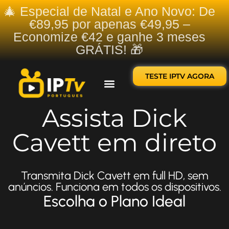
🎄 Especial de Natal e Ano Novo: De
€89,95 por apenas €49,95 –
Economize €42 e ganhe 3 meses
GRÁTIS! 🎁
TESTE IPTV AGORA
Sobre nós
Contate-nos
Assista Dick
Cavett em direto
Transmita Dick Cavett em full HD, sem
anúncios. Funciona em todos os dispositivos.
Escolha o Plano Ideal