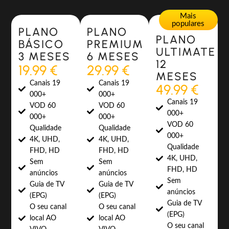
Most Popular
Most Popular
Mais
populares
PLANO
PLANO
PLANO
BÁSICO
PREMIUM
ULTIMATE
3 MESES
6 MESES
12
19.99 €
29.99 €
MESES
Canais 19
Canais 19
49.99 €
000+
000+
Canais 19
VOD 60
VOD 60
000+
000+
000+
VOD 60
Qualidade
Qualidade
000+
4K, UHD,
4K, UHD,
Qualidade
FHD, HD
FHD, HD
4K, UHD,
Sem
Sem
FHD, HD
anúncios
anúncios
Sem
Guia de TV
Guia de TV
anúncios
(EPG)
(EPG)
Guia de TV
O seu canal
O seu canal
(EPG)
local AO
local AO
O seu canal