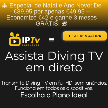
🎄 Especial de Natal e Ano Novo: De
€89,95 por apenas €49,95 –
Economize €42 e ganhe 3 meses
GRÁTIS! 🎁
TESTE IPTV AGORA
Sobre nós
Contate-nos
Assista Diving TV
em direto
Transmita Diving TV em full HD, sem anúncios.
Funciona em todos os dispositivos.
Escolha o Plano Ideal