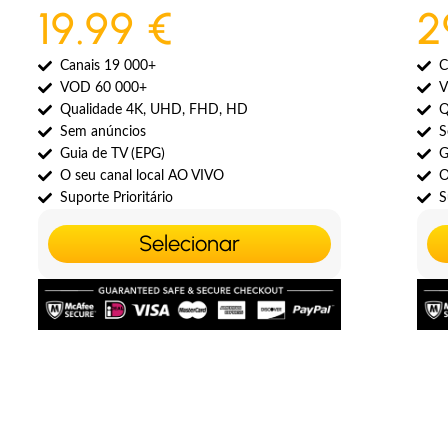
19.99 €
2
Canais 19 000+
C
VOD 60 000+
V
Qualidade 4K, UHD, FHD, HD
Q
Sem anúncios
S
Guia de TV (EPG)
G
O seu canal local AO VIVO
O
Suporte Prioritário
S
Selecionar