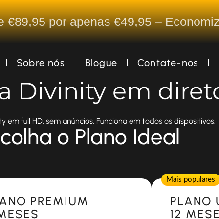
De €89,95 por apenas €49,95 – Econom
Sobre nós
Blogue
Contate-nos
ta Divinity em diret
ty em full HD, sem anúncios. Funciona em todos os dispositivos.
colha o Plano Ideal
Popular
Mais populares
LANO PREMIUM
PLANO 
 MESES
12 MES