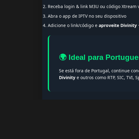
Receba login & link M3U ou código Xtream
Abra o app de IPTV no seu dispositivo
Adicione o link/código e
aproveite Divinity
+
🌍 Ideal para Portugue
Se está fora de Portugal, continue co
Divinity
e outros como RTP, SIC, TVI, 
🔎 Termos populares & F
Palavras-chave:
iptv portugal, melhor iptv, i
iptv portugal, iptv legal, iptv portugal gratis