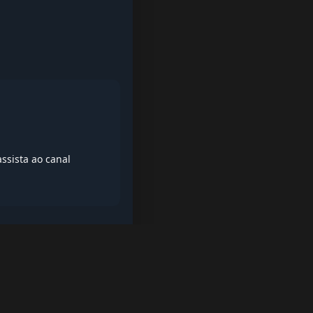
ssista ao canal
iptv quase de borla, lista