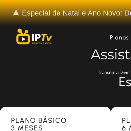
🎄 Especial de Natal e Ano Novo: 
Planos
Assis
Transmita Divini
Es
Most Popular
Most 
PLANO BÁSICO
P
3 MESES
6