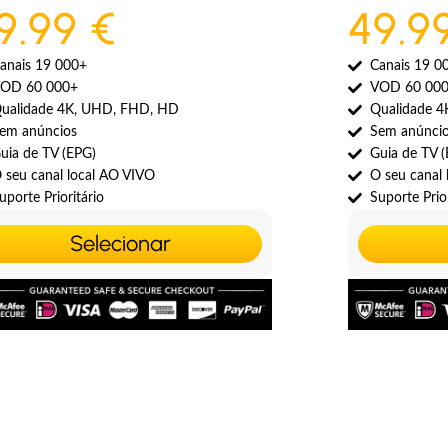
9.99 €
49.9
anais 19 000+
Canais 19 0
OD 60 000+
VOD 60 00
ualidade 4K, UHD, FHD, HD
Qualidade 
em anúncios
Sem anúnci
uia de TV (EPG)
Guia de TV 
 seu canal local AO VIVO
O seu canal
uporte Prioritário
Suporte Prior
Selecionar