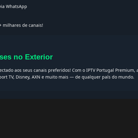
 via WhatsApp
 milhares de canais!
ses no Exterior
nectado aos seus canais preferidos! Com o IPTV Portugal Premium, a
Sport TV, Disney, AXN e muito mais — de qualquer país do mundo.
AQs
ptv grátis, iptv smarters pro, app iptv android, iptv tuga, box iptv, 
, iptv smarters player, net iptv, teste iptv, canais portugal.