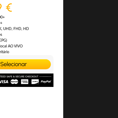
9 €
00+
0+
4K, UHD, FHD, HD
os
(EPG)
 local AO VIVO
itário
Selecionar