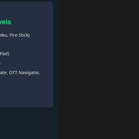
veis
ku, Fire Stick)
iPad)
)
ate, OTT Navigator,