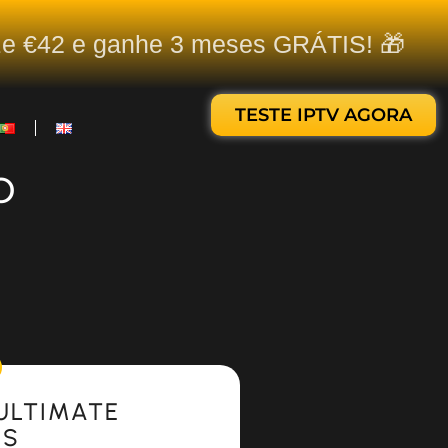
ize €42 e ganhe 3 meses GRÁTIS! 🎁
TESTE IPTV AGORA
o
ULTIMATE
ES