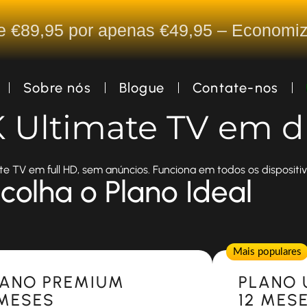
De €89,95 por apenas €49,95 – Econom
Sobre nós
Blogue
Contate-nos
K Ultimate TV em d
te TV em full HD, sem anúncios. Funciona em todos os dispositiv
colha o Plano Ideal
Popular
Mais populares
LANO PREMIUM
PLANO 
 MESES
12 MES