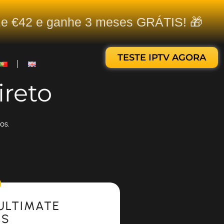
ize €42 e ganhe 3 meses GRÁTIS! 🎁
TESTE IPTV AGORA
ireto
os.
ULTIMATE
ES