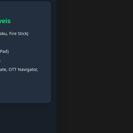
veis
ku, Fire Stick)
iPad)
)
ate, OTT Navigator,