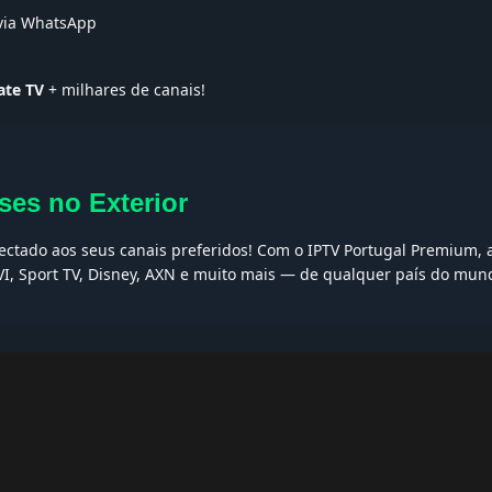
 via WhatsApp
ate TV
+ milhares de canais!
ses no Exterior
nectado aos seus canais preferidos! Com o IPTV Portugal Premium, 
VI, Sport TV, Disney, AXN e muito mais — de qualquer país do mun
AQs
ptv grátis, iptv smarters pro, app iptv android, iptv tuga, box iptv, 
, iptv smarters player, net iptv, teste iptv, canais portugal.