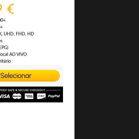
9 €
00+
0+
4K, UHD, FHD, HD
os
(EPG)
 local AO VIVO
itário
Selecionar