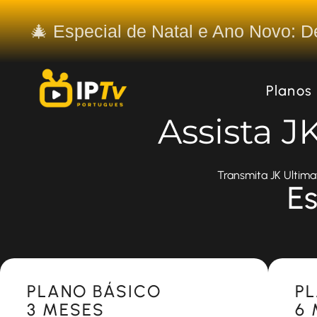
🎄 Especial de Natal e Ano Novo: 
Planos
Assista J
Transmita JK Ultima
Es
Most Popular
Most 
PLANO BÁSICO
P
3 MESES
6