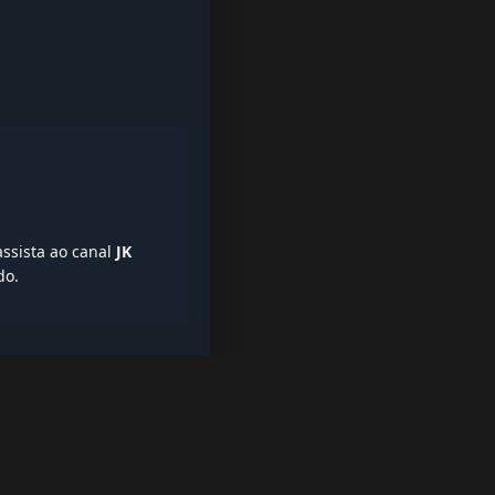
assista ao canal
JK
do.
iptv quase de borla, lista