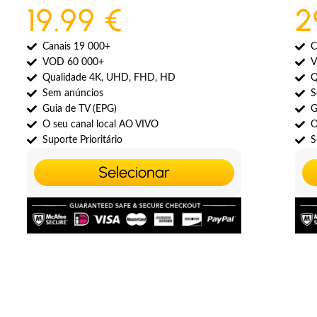
19.99 €
2
Canais 19 000+
C
VOD 60 000+
V
Qualidade 4K, UHD, FHD, HD
Q
Sem anúncios
S
Guia de TV (EPG)
G
O seu canal local AO VIVO
O
Suporte Prioritário
S
Selecionar