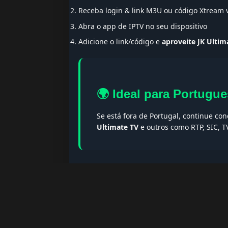
Receba login & link M3U ou código Xtream
Abra o app de IPTV no seu dispositivo
Adicione o link/código e
aproveite JK Ultim
🌍 Ideal para Portugue
Se está fora de Portugal, continue co
Ultimate TV
e outros como RTP, SIC, T
🔎 Termos populares & F
Palavras-chave:
iptv portugal, melhor iptv, i
iptv portugal, iptv legal, iptv portugal gratis