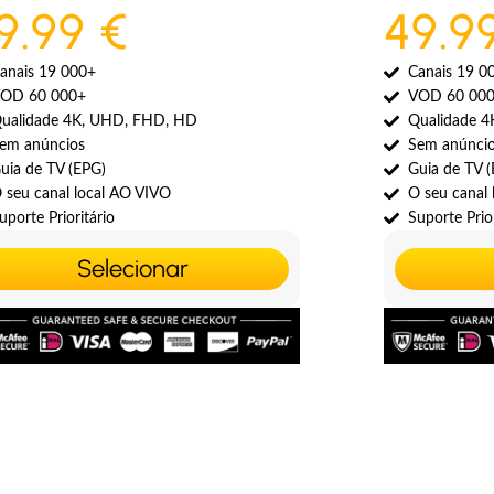
9.99 €
49.9
anais 19 000+
Canais 19 0
OD 60 000+
VOD 60 00
ualidade 4K, UHD, FHD, HD
Qualidade 
em anúncios
Sem anúnci
uia de TV (EPG)
Guia de TV 
 seu canal local AO VIVO
O seu canal
uporte Prioritário
Suporte Prior
Selecionar