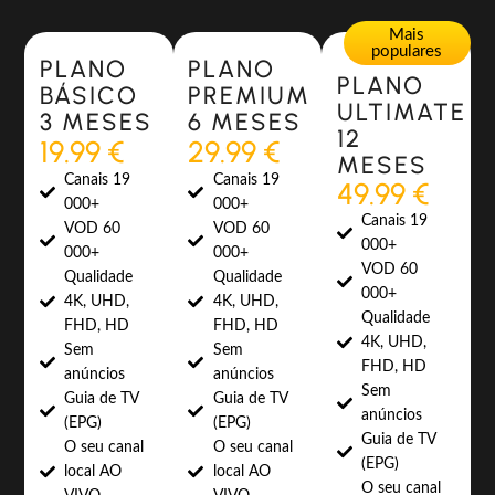
Most Popular
Most Popular
Mais
populares
PLANO
PLANO
PLANO
BÁSICO
PREMIUM
ULTIMATE
3 MESES
6 MESES
12
19.99 €
29.99 €
MESES
Canais 19
Canais 19
49.99 €
000+
000+
Canais 19
VOD 60
VOD 60
000+
000+
000+
VOD 60
Qualidade
Qualidade
000+
4K, UHD,
4K, UHD,
Qualidade
FHD, HD
FHD, HD
4K, UHD,
Sem
Sem
FHD, HD
anúncios
anúncios
Sem
Guia de TV
Guia de TV
anúncios
(EPG)
(EPG)
Guia de TV
O seu canal
O seu canal
(EPG)
local AO
local AO
O seu canal