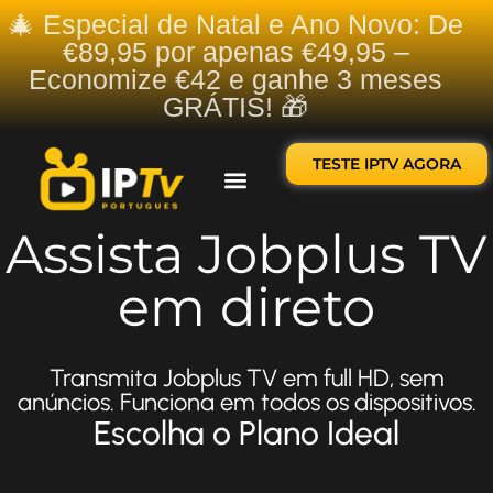
🎄 Especial de Natal e Ano Novo: De
€89,95 por apenas €49,95 –
Economize €42 e ganhe 3 meses
GRÁTIS! 🎁
TESTE IPTV AGORA
Sobre nós
Contate-nos
Assista Jobplus TV
em direto
Transmita Jobplus TV em full HD, sem
anúncios. Funciona em todos os dispositivos.
Escolha o Plano Ideal