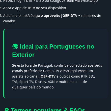
Receba login & link M3U ou código Xtream via WhatsApp
Abra o app de IPTV no seu dispositivo
Adicione o link/código e
aproveite JOEP-DTV
+ milhares de
canais!
🌍 Ideal para Portugueses no
Exterior
Se está fora de Portugal, continue conectado aos seus
canais preferidos! Com o IPTV Portugal Premium,
assista ao canal
JOEP-DTV
e outros como RTP, SIC,
TVI, Sport TV, Disney, AXN e muito mais — de
qualquer país do mundo.
🔎 Termos populares & FAQs