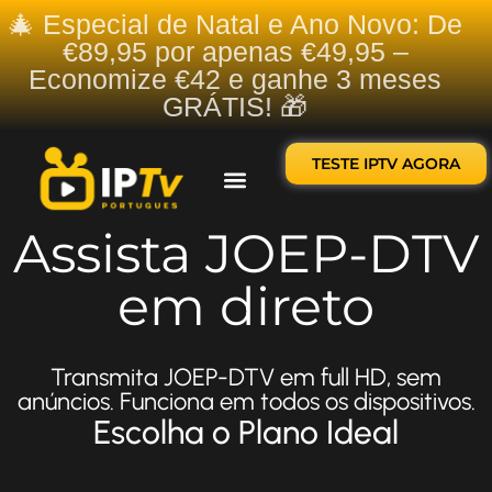
🎄 Especial de Natal e Ano Novo: De
€89,95 por apenas €49,95 –
Economize €42 e ganhe 3 meses
GRÁTIS! 🎁
TESTE IPTV AGORA
Sobre nós
Contate-nos
Assista JOEP-DTV
em direto
Transmita JOEP-DTV em full HD, sem
anúncios. Funciona em todos os dispositivos.
Escolha o Plano Ideal