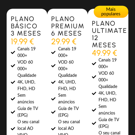
Most Popular
Most Popular
Mais
populares
PLANO
PLANO
PLANO
BÁSICO
PREMIUM
ULTIMATE
3 MESES
6 MESES
12
19.99 €
29.99 €
MESES
Canais 19
Canais 19
49.99 €
000+
000+
Canais 19
VOD 60
VOD 60
000+
000+
000+
VOD 60
Qualidade
Qualidade
000+
4K, UHD,
4K, UHD,
Qualidade
FHD, HD
FHD, HD
4K, UHD,
Sem
Sem
FHD, HD
anúncios
anúncios
Sem
Guia de TV
Guia de TV
anúncios
(EPG)
(EPG)
Guia de TV
O seu canal
O seu canal
(EPG)
local AO
local AO
O seu canal