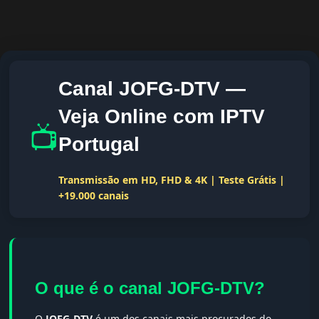
Canal JOFG-DTV —
Veja Online com IPTV
📺
Portugal
Transmissão em HD, FHD & 4K | Teste Grátis |
+19.000 canais
O que é o canal JOFG-DTV?
O
JOFG-DTV
é um dos canais mais procurados do