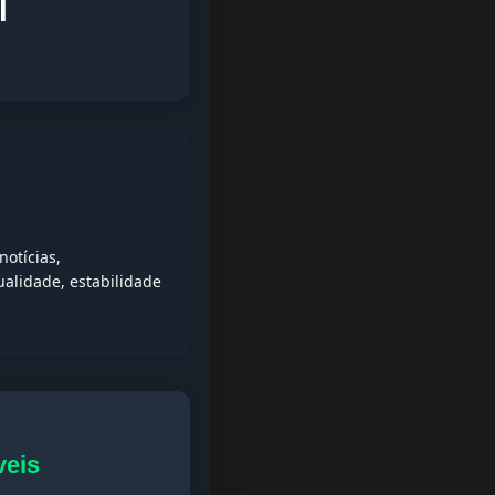
l
otícias,
alidade, estabilidade
veis