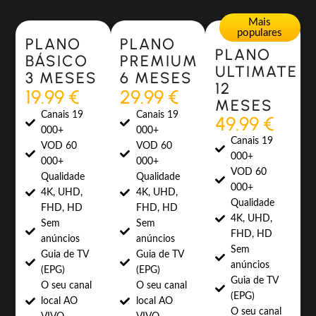
Most Popular
Most Popular
Mais
populares
PLANO
PLANO
PLANO
BÁSICO
PREMIUM
ULTIMATE
3 MESES
6 MESES
12
19.99 €
29.99 €
MESES
Canais 19
Canais 19
49.99 €
000+
000+
Canais 19
VOD 60
VOD 60
000+
000+
000+
VOD 60
Qualidade
Qualidade
000+
4K, UHD,
4K, UHD,
Qualidade
FHD, HD
FHD, HD
4K, UHD,
Sem
Sem
FHD, HD
anúncios
anúncios
Sem
Guia de TV
Guia de TV
anúncios
(EPG)
(EPG)
Guia de TV
O seu canal
O seu canal
(EPG)
local AO
local AO
O seu canal