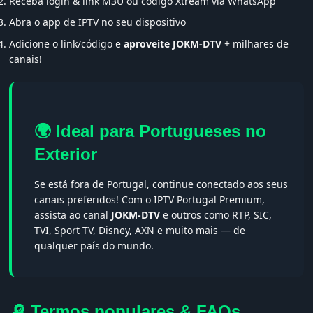
Receba login & link M3U ou código Xtream via WhatsApp
Abra o app de IPTV no seu dispositivo
Adicione o link/código e
aproveite JOKM-DTV
+ milhares de
canais!
🌍 Ideal para Portugueses no
Exterior
Se está fora de Portugal, continue conectado aos seus
canais preferidos! Com o IPTV Portugal Premium,
assista ao canal
JOKM-DTV
e outros como RTP, SIC,
TVI, Sport TV, Disney, AXN e muito mais — de
qualquer país do mundo.
🔎 Termos populares & FAQs