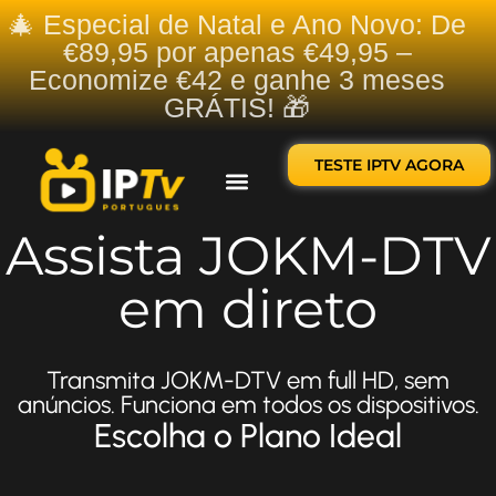
🎄 Especial de Natal e Ano Novo: De
€89,95 por apenas €49,95 –
Economize €42 e ganhe 3 meses
GRÁTIS! 🎁
TESTE IPTV AGORA
Sobre nós
Contate-nos
Assista JOKM-DTV
em direto
Transmita JOKM-DTV em full HD, sem
anúncios. Funciona em todos os dispositivos.
Escolha o Plano Ideal