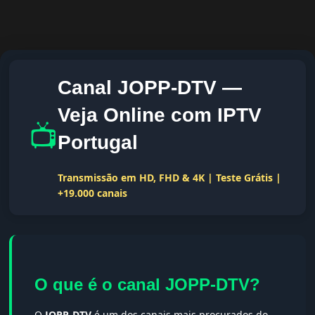
Canal JOPP-DTV —
Veja Online com IPTV
📺
Portugal
Transmissão em HD, FHD & 4K | Teste Grátis |
+19.000 canais
O que é o canal JOPP-DTV?
O
JOPP-DTV
é um dos canais mais procurados do