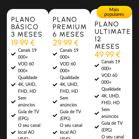
Most Popular
Most Popular
Mais
populares
PLANO
PLANO
PLANO
BÁSICO
PREMIUM
ULTIMATE
3 MESES
6 MESES
12
19.99 €
29.99 €
MESES
Canais 19
Canais 19
49.99 €
000+
000+
Canais 19
VOD 60
VOD 60
000+
000+
000+
VOD 60
Qualidade
Qualidade
000+
4K, UHD,
4K, UHD,
Qualidade
FHD, HD
FHD, HD
4K, UHD,
Sem
Sem
FHD, HD
anúncios
anúncios
Sem
Guia de TV
Guia de TV
anúncios
(EPG)
(EPG)
Guia de TV
O seu canal
O seu canal
(EPG)
local AO
local AO
O seu canal