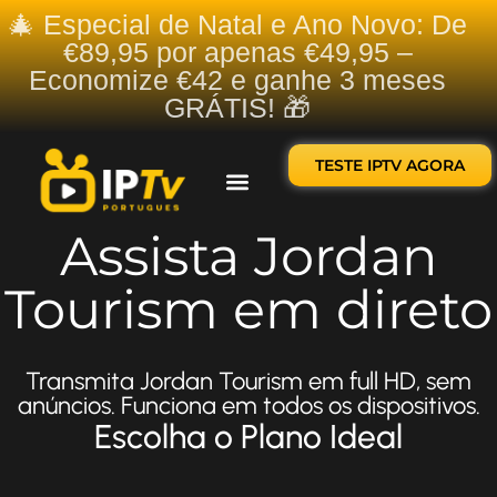
🎄 Especial de Natal e Ano Novo: De
€89,95 por apenas €49,95 –
Economize €42 e ganhe 3 meses
GRÁTIS! 🎁
TESTE IPTV AGORA
Sobre nós
Contate-nos
Assista Jordan
Tourism em direto
Transmita Jordan Tourism em full HD, sem
anúncios. Funciona em todos os dispositivos.
Escolha o Plano Ideal