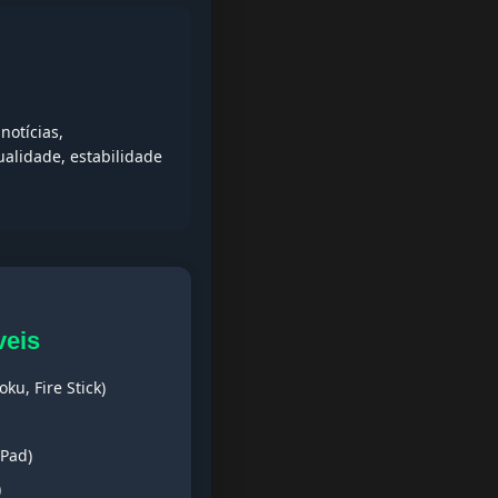
notícias,
alidade, estabilidade
veis
ku, Fire Stick)
iPad)
)