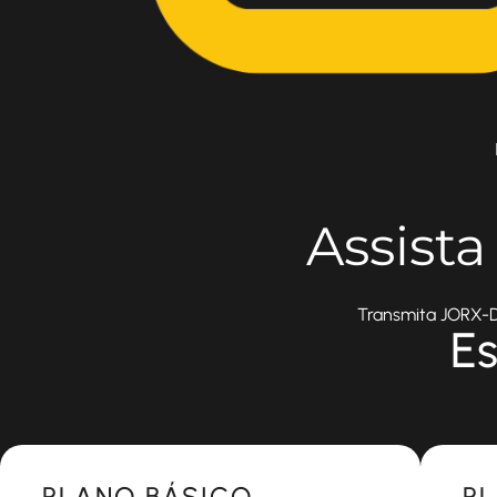
Assist
Transmita JORX-DT
Es
Most Popular
Most 
PLANO BÁSICO
P