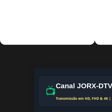
Canal JORX-DTV 
📺
Transmissão em HD, FHD & 4K | T