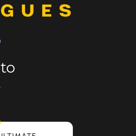
to
.
ULTIMATE