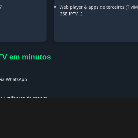
7
Web player & apps de terceiros (TiviM
GSE IPTV...)
TV em minutos
s
 via WhatsApp
V
+ milhares de canais!
ses no Exterior