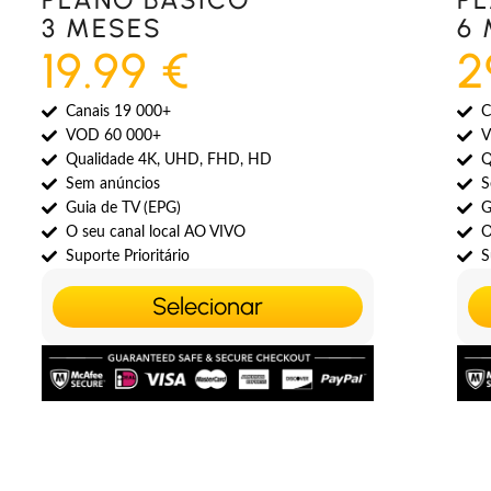
3 MESES
6
19.99 €
2
Canais 19 000+
C
VOD 60 000+
V
Qualidade 4K, UHD, FHD, HD
Q
Sem anúncios
S
Guia de TV (EPG)
G
O seu canal local AO VIVO
O
Suporte Prioritário
S
Selecionar