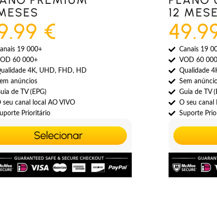
 MESES
12 MES
9.99 €
49.9
anais 19 000+
Canais 19 0
OD 60 000+
VOD 60 00
ualidade 4K, UHD, FHD, HD
Qualidade 
em anúncios
Sem anúnci
uia de TV (EPG)
Guia de TV 
 seu canal local AO VIVO
O seu canal
uporte Prioritário
Suporte Prior
Selecionar