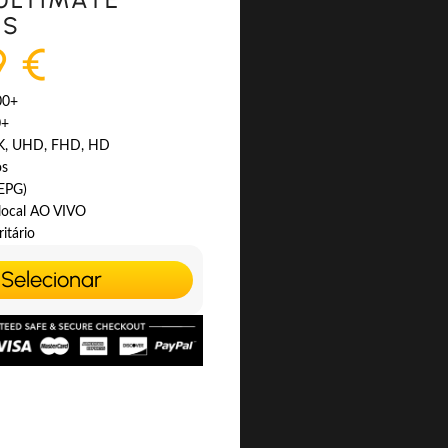
ES
9 €
00+
0+
4K, UHD, FHD, HD
os
(EPG)
 local AO VIVO
itário
Selecionar