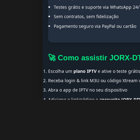
Testes grátis e suporte via WhatsApp 24/
Sem contratos, sem fidelização
Pagamento seguro via PayPal ou cartão
🚀 Como assistir JORX-D
Escolha um
plano IPTV
e ative o teste gráti
Receba login & link M3U ou código Xtream
Abra o app de IPTV no seu dispositivo
Adicione o link/código e
aproveite JORX-DT
🌍 Ideal para Portugue