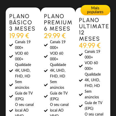
Most Popular
Most Popular
Mais
populares
PLANO
PLANO
PLANO
BÁSICO
PREMIUM
ULTIMATE
3 MESES
6 MESES
12
19.99 €
29.99 €
MESES
Canais 19
Canais 19
49.99 €
000+
000+
Canais 19
VOD 60
VOD 60
000+
000+
000+
VOD 60
Qualidade
Qualidade
000+
4K, UHD,
4K, UHD,
Qualidade
FHD, HD
FHD, HD
4K, UHD,
Sem
Sem
FHD, HD
anúncios
anúncios
Sem
Guia de TV
Guia de TV
anúncios
(EPG)
(EPG)
Guia de TV
O seu canal
O seu canal
(EPG)
local AO
local AO
O seu canal