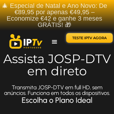
🎄 Especial de Natal e Ano Novo: De
€89,95 por apenas €49,95 –
Economize €42 e ganhe 3 meses
GRÁTIS! 🎁
TESTE IPTV AGORA
Sobre nós
Contate-nos
Assista JOSP-DTV
em direto
Transmita JOSP-DTV em full HD, sem
anúncios. Funciona em todos os dispositivos.
Escolha o Plano Ideal