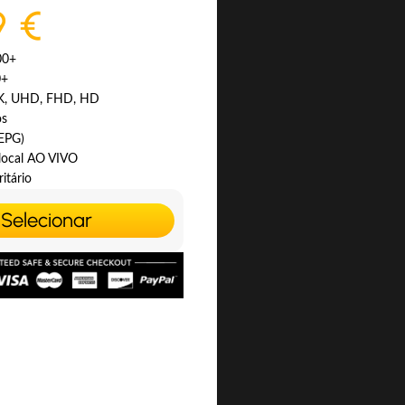
9 €
00+
0+
4K, UHD, FHD, HD
os
(EPG)
 local AO VIVO
itário
Selecionar