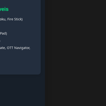
veis
ku, Fire Stick)
iPad)
)
ate, OTT Navigator,