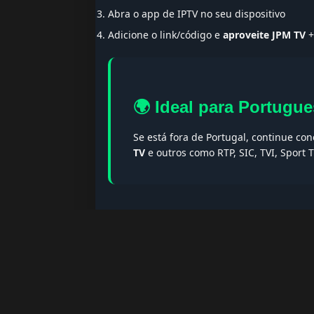
Abra o app de IPTV no seu dispositivo
Adicione o link/código e
aproveite JPM TV
+
🌍 Ideal para Portugue
Se está fora de Portugal, continue co
TV
e outros como RTP, SIC, TVI, Sport
🔎 Termos populares & F
Palavras-chave:
iptv portugal, melhor iptv, i
iptv portugal, iptv legal, iptv portugal gratis
❓ Perguntas Frequentes so