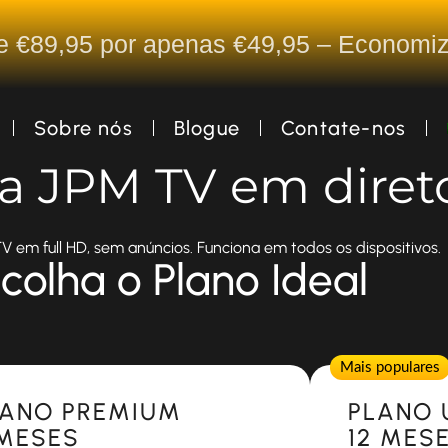
De €89,95 por apenas €49,95 – Econom
Sobre nós
Blogue
Contate-nos
ta JPM TV em diret
V em full HD, sem anúncios. Funciona em todos os dispositivos.
colha o Plano Ideal
Popular
Mais populares
LANO PREMIUM
PLANO 
 MESES
12 MES