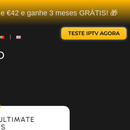
ize €42 e ganhe 3 meses GRÁTIS! 🎁
TESTE IPTV AGORA
o
ULTIMATE
ES