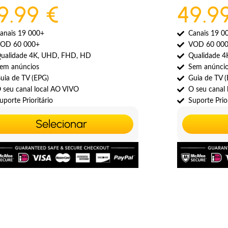
9.99 €
49.9
anais 19 000+
Canais 19 0
OD 60 000+
VOD 60 00
ualidade 4K, UHD, FHD, HD
Qualidade 
em anúncios
Sem anúnci
uia de TV (EPG)
Guia de TV 
 seu canal local AO VIVO
O seu canal
uporte Prioritário
Suporte Prior
Selecionar