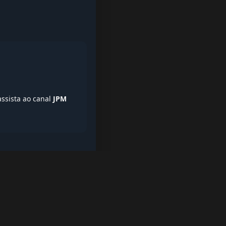
assista ao canal
JPM
iptv quase de borla, lista