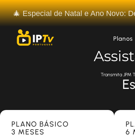
🎄 Especial de Natal e Ano Novo: 
Planos
Assis
Transmita JPM T
Es
Most Popular
Most 
PLANO BÁSICO
P
3 MESES
6