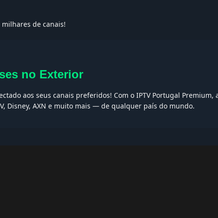
 milhares de canais!
ses no Exterior
nectado aos seus canais preferidos! Com o IPTV Portugal Premium, 
 TV, Disney, AXN e muito mais — de qualquer país do mundo.
AQs
ptv grátis, iptv smarters pro, app iptv android, iptv tuga, box iptv, 
, iptv smarters player, net iptv, teste iptv, canais portugal.
bre JPM TV