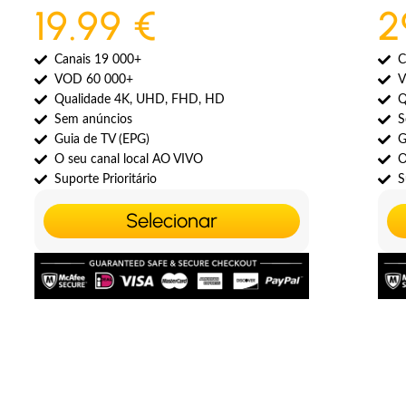
19.99 €
2
Canais 19 000+
C
VOD 60 000+
V
Qualidade 4K, UHD, FHD, HD
Q
Sem anúncios
S
Guia de TV (EPG)
G
O seu canal local AO VIVO
O
Suporte Prioritário
S
Selecionar