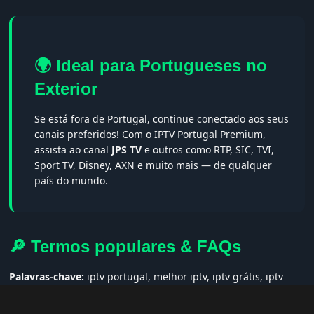
🌍 Ideal para Portugueses no
Exterior
Se está fora de Portugal, continue conectado aos seus
canais preferidos! Com o IPTV Portugal Premium,
assista ao canal
JPS TV
e outros como RTP, SIC, TVI,
Sport TV, Disney, AXN e muito mais — de qualquer
país do mundo.
🔎 Termos populares & FAQs
Palavras-chave:
iptv portugal, melhor iptv, iptv grátis, iptv
smarters pro, app iptv android, iptv tuga, box iptv, iptv quase
de borla, lista iptv portugal, iptv legal, iptv portugal gratis,