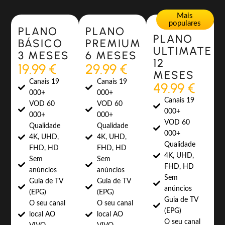
Most Popular
Most Popular
Mais
populares
PLANO
PLANO
PLANO
BÁSICO
PREMIUM
ULTIMATE
3 MESES
6 MESES
12
19.99 €
29.99 €
MESES
Canais 19
Canais 19
49.99 €
000+
000+
Canais 19
VOD 60
VOD 60
000+
000+
000+
VOD 60
Qualidade
Qualidade
000+
4K, UHD,
4K, UHD,
Qualidade
FHD, HD
FHD, HD
4K, UHD,
Sem
Sem
FHD, HD
anúncios
anúncios
Sem
Guia de TV
Guia de TV
anúncios
(EPG)
(EPG)
Guia de TV
O seu canal
O seu canal
(EPG)
local AO
local AO
O seu canal