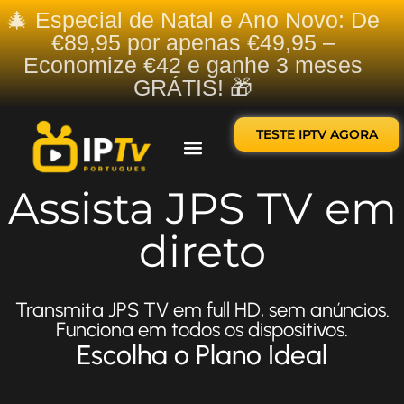
🎄 Especial de Natal e Ano Novo: De
€89,95 por apenas €49,95 –
Economize €42 e ganhe 3 meses
GRÁTIS! 🎁
TESTE IPTV AGORA
Sobre nós
Contate-nos
Assista JPS TV em
direto
Transmita JPS TV em full HD, sem anúncios.
Funciona em todos os dispositivos.
Escolha o Plano Ideal