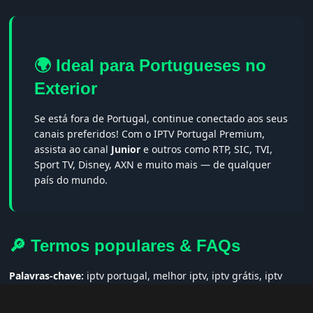
🌍 Ideal para Portugueses no
Exterior
Se está fora de Portugal, continue conectado aos seus
canais preferidos! Com o IPTV Portugal Premium,
assista ao canal
Junior
e outros como RTP, SIC, TVI,
Sport TV, Disney, AXN e muito mais — de qualquer
país do mundo.
🔎 Termos populares & FAQs
Palavras-chave:
iptv portugal, melhor iptv, iptv grátis, iptv
smarters pro, app iptv android, iptv tuga, box iptv, iptv quase
de borla, lista iptv portugal, iptv legal, iptv portugal gratis,