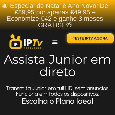
🎄 Especial de Natal e Ano Novo: De
€89,95 por apenas €49,95 –
Economize €42 e ganhe 3 meses
GRÁTIS! 🎁
TESTE IPTV AGORA
Sobre nós
Contate-nos
Assista Junior em
direto
Transmita Junior em full HD, sem anúncios.
Funciona em todos os dispositivos.
Escolha o Plano Ideal