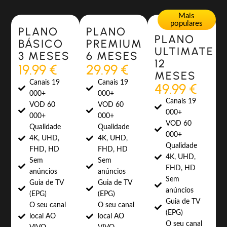
Most Popular
Most Popular
Mais
populares
PLANO
PLANO
PLANO
BÁSICO
PREMIUM
ULTIMATE
3 MESES
6 MESES
12
19.99 €
29.99 €
MESES
Canais 19
Canais 19
49.99 €
000+
000+
Canais 19
VOD 60
VOD 60
000+
000+
000+
VOD 60
Qualidade
Qualidade
000+
4K, UHD,
4K, UHD,
Qualidade
FHD, HD
FHD, HD
4K, UHD,
Sem
Sem
FHD, HD
anúncios
anúncios
Sem
Guia de TV
Guia de TV
anúncios
(EPG)
(EPG)
Guia de TV
O seu canal
O seu canal
(EPG)
local AO
local AO
O seu canal