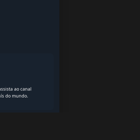
ssista ao canal
aís do mundo.
iptv quase de borla, lista