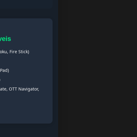
veis
ku, Fire Stick)
iPad)
)
ate, OTT Navigator,