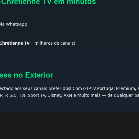
o-Chretienne TV em minutos
s
 via WhatsApp
-Chretienne TV
+ milhares de canais!
ses no Exterior
nectado aos seus canais preferidos! Com o IPTV Portugal Premium, a
RTP, SIC, TVI, Sport TV, Disney, AXN e muito mais — de qualquer p
AQs
ptv grátis, iptv smarters pro, app iptv android, iptv tuga, box iptv, 