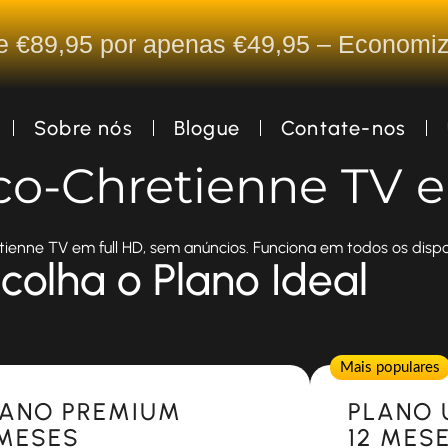
De €89,95 por apenas €49,95 – Econom
Sobre nós
Blogue
Contate-nos
ico-Chretienne TV 
tienne TV em full HD, sem anúncios. Funciona em todos os dispos
colha o Plano Ideal
Popular
Mais populares
LANO PREMIUM
PLANO 
 MESES
12 MES