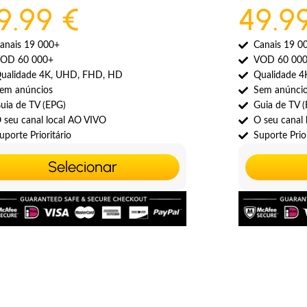
9.99 €
49.9
anais 19 000+
Canais 19 0
OD 60 000+
VOD 60 00
ualidade 4K, UHD, FHD, HD
Qualidade 
em anúncios
Sem anúnci
uia de TV (EPG)
Guia de TV 
 seu canal local AO VIVO
O seu canal
uporte Prioritário
Suporte Prior
Selecionar