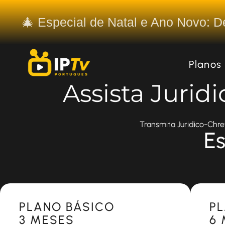
🎄 Especial de Natal e Ano Novo: 
Planos
Assista Jurid
Transmita Juridico-Chre
Es
Most Popular
Most 
PLANO BÁSICO
P
3 MESES
6