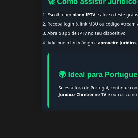
🚀 Como assistir Juridic
Escolha um
plano IPTV
e ative o teste gráti
Receba login & link M3U ou código Xtream
Abra o app de IPTV no seu dispositivo
Adicione o link/código e
aproveite Juridico
🌍 Ideal para Portugue
Se está fora de Portugal, continue co
Juridico-Chretienne TV
e outros como 
🔎 Termos populares & F
Palavras-chave:
iptv portugal, melhor iptv, i