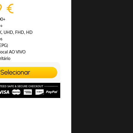
9 €
00+
0+
4K, UHD, FHD, HD
os
(EPG)
 local AO VIVO
itário
Selecionar