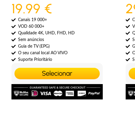
19.99 €
2
Canais 19 000+
C
VOD 60 000+
V
Qualidade 4K, UHD, FHD, HD
Q
Sem anúncios
S
Guia de TV (EPG)
G
O seu canal local AO VIVO
O
Suporte Prioritário
S
Selecionar