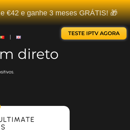
ize €42 e ganhe 3 meses GRÁTIS! 🎁
TESTE IPTV AGORA
em direto
itivos.
ULTIMATE
ES