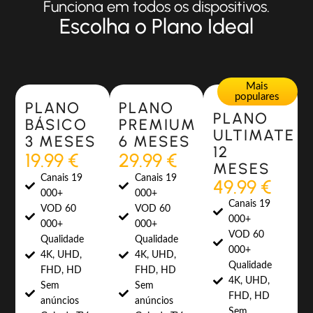
Funciona em todos os dispositivos.
Escolha o Plano Ideal
Most Popular
Most Popular
Mais
populares
PLANO
PLANO
PLANO
BÁSICO
PREMIUM
ULTIMATE
3 MESES
6 MESES
12
19.99 €
29.99 €
MESES
Canais 19
Canais 19
49.99 €
000+
000+
Canais 19
VOD 60
VOD 60
000+
000+
000+
VOD 60
Qualidade
Qualidade
000+
4K, UHD,
4K, UHD,
Qualidade
FHD, HD
FHD, HD
4K, UHD,
Sem
Sem
FHD, HD
anúncios
anúncios
Sem