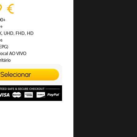
9 €
00+
0+
4K, UHD, FHD, HD
os
(EPG)
 local AO VIVO
itário
Selecionar