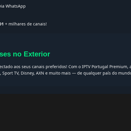
 via WhatsApp
D1
+ milhares de canais!
ses no Exterior
nectado aos seus canais preferidos! Com o IPTV Portugal Premium, a
I, Sport TV, Disney, AXN e muito mais — de qualquer país do mund
AQs
ptv grátis, iptv smarters pro, app iptv android, iptv tuga, box iptv, 
, iptv smarters player, net iptv, teste iptv, canais portugal.