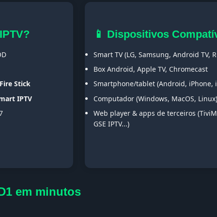
 IPTV?
📱 Dispositivos Compatí
OD
Smart TV (LG, Samsung, Android TV, Ro
Box Android, Apple TV, Chromecast
Fire Stick
Smartphone/tablet (Android, iPhone, 
Smart IPTV
Computador (Windows, MacOS, Linux
7
Web player & apps de terceiros (TiviM
GSE IPTV...)
-D1 em minutos
s