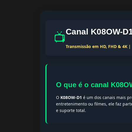
Canal K08OW-D1 
📺
Transmissão em HD, FHD & 4K | T
O que é o canal K08
O
K08OW-D1
é um dos canais mais pro
entretenimento ou filmes, ele faz par
e suporte total.