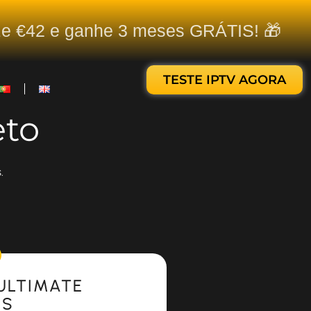
ize €42 e ganhe 3 meses GRÁTIS! 🎁
TESTE IPTV AGORA
eto
.
ULTIMATE
ES