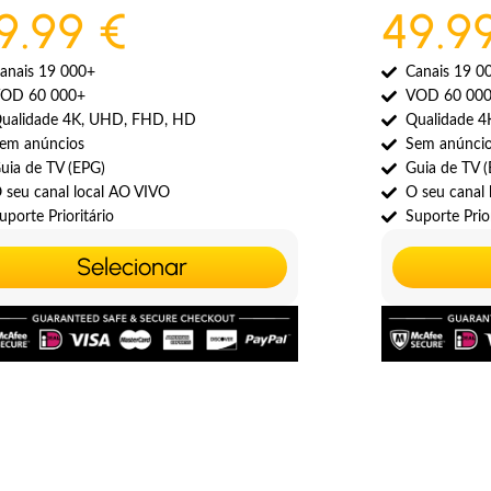
9.99 €
49.9
anais 19 000+
Canais 19 0
OD 60 000+
VOD 60 00
ualidade 4K, UHD, FHD, HD
Qualidade 
em anúncios
Sem anúnci
uia de TV (EPG)
Guia de TV 
 seu canal local AO VIVO
O seu canal
uporte Prioritário
Suporte Prior
Selecionar