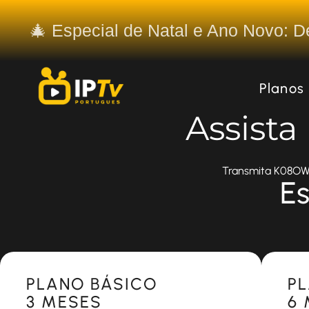
🎄 Especial de Natal e Ano Novo: 
Planos
Assist
Transmita K08OW-D
Es
Most Popular
Most 
PLANO BÁSICO
P
3 MESES
6