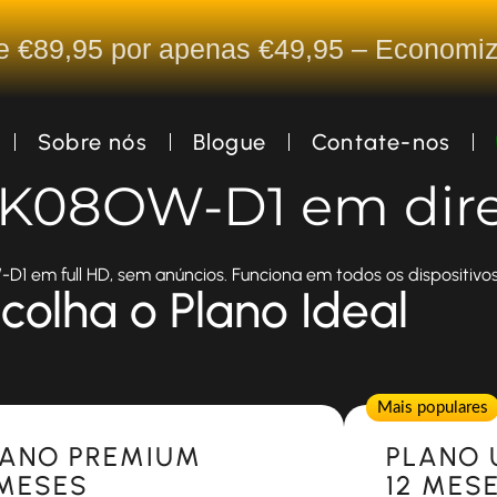
De €89,95 por apenas €49,95 – Econom
Sobre nós
Blogue
Contate-nos
a K08OW-D1 em dir
1 em full HD, sem anúncios. Funciona em todos os dispositivos
colha o Plano Ideal
Popular
Mais populares
LANO PREMIUM
PLANO 
 MESES
12 MES