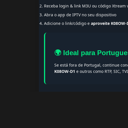
Receba login & link M3U ou código Xtream
Abra o app de IPTV no seu dispositivo
Adicione o link/código e
aproveite K08OW-
🌍 Ideal para Portugue
Se está fora de Portugal, continue co
K08OW-D1
e outros como RTP, SIC, TV
🔎 Termos populares & F
Palavras-chave:
iptv portugal, melhor iptv, i
iptv portugal, iptv legal, iptv portugal gratis