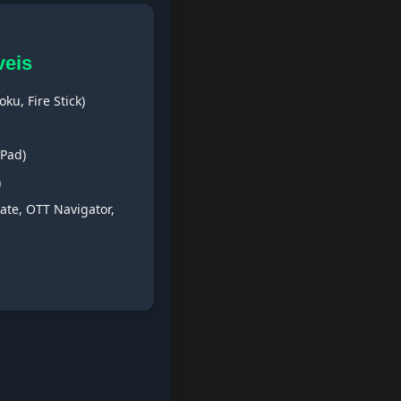
veis
ku, Fire Stick)
iPad)
)
ate, OTT Navigator,