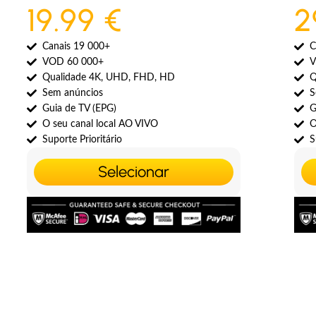
19.99 €
2
Canais 19 000+
C
VOD 60 000+
V
Qualidade 4K, UHD, FHD, HD
Q
Sem anúncios
S
Guia de TV (EPG)
G
O seu canal local AO VIVO
O
Suporte Prioritário
S
Selecionar