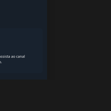
ssista ao canal
o.
iptv quase de borla, lista