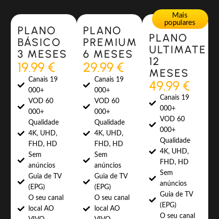
Most Popular
Most Popular
Mais
populares
PLANO
PLANO
PLANO
BÁSICO
PREMIUM
ULTIMATE
3 MESES
6 MESES
12
19.99 €
29.99 €
MESES
Canais 19
Canais 19
49.99 €
000+
000+
Canais 19
VOD 60
VOD 60
000+
000+
000+
VOD 60
Qualidade
Qualidade
000+
4K, UHD,
4K, UHD,
Qualidade
FHD, HD
FHD, HD
4K, UHD,
Sem
Sem
FHD, HD
anúncios
anúncios
Sem
Guia de TV
Guia de TV
anúncios
(EPG)
(EPG)
Guia de TV
O seu canal
O seu canal
(EPG)
local AO
local AO
O seu canal