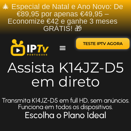
🎄 Especial de Natal e Ano Novo: De
€89,95 por apenas €49,95 –
Economize €42 e ganhe 3 meses
GRÁTIS! 🎁
TESTE IPTV AGORA
Sobre nós
Contate-nos
Assista K14JZ-D5
em direto
Transmita K14JZ-D5 em full HD, sem anúncios.
Funciona em todos os dispositivos.
Escolha o Plano Ideal