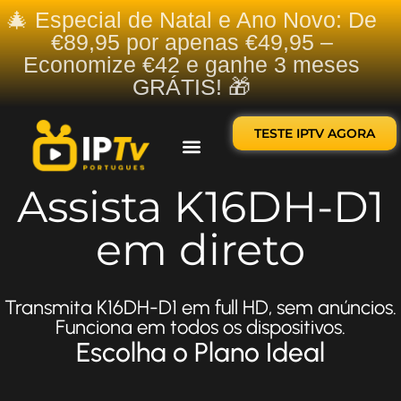
🎄 Especial de Natal e Ano Novo: De
€89,95 por apenas €49,95 –
Economize €42 e ganhe 3 meses
GRÁTIS! 🎁
TESTE IPTV AGORA
Sobre nós
Contate-nos
Assista K16DH-D1
em direto
Transmita K16DH-D1 em full HD, sem anúncios.
Funciona em todos os dispositivos.
Escolha o Plano Ideal