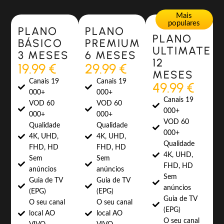
Most Popular
Most Popular
Mais
populares
PLANO
PLANO
PLANO
BÁSICO
PREMIUM
ULTIMATE
3 MESES
6 MESES
12
19.99 €
29.99 €
MESES
Canais 19
Canais 19
49.99 €
000+
000+
Canais 19
VOD 60
VOD 60
000+
000+
000+
VOD 60
Qualidade
Qualidade
000+
4K, UHD,
4K, UHD,
Qualidade
FHD, HD
FHD, HD
4K, UHD,
Sem
Sem
FHD, HD
anúncios
anúncios
Sem
Guia de TV
Guia de TV
anúncios
(EPG)
(EPG)
Guia de TV
O seu canal
O seu canal
(EPG)
local AO
local AO
O seu canal