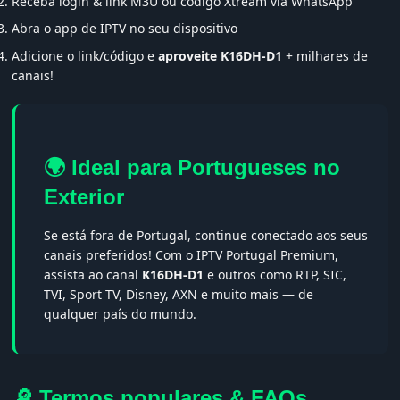
Receba login & link M3U ou código Xtream via WhatsApp
Abra o app de IPTV no seu dispositivo
Adicione o link/código e
aproveite K16DH-D1
+ milhares de
canais!
🌍 Ideal para Portugueses no
Exterior
Se está fora de Portugal, continue conectado aos seus
canais preferidos! Com o IPTV Portugal Premium,
assista ao canal
K16DH-D1
e outros como RTP, SIC,
TVI, Sport TV, Disney, AXN e muito mais — de
qualquer país do mundo.
🔎 Termos populares & FAQs