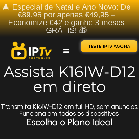
🎄 Especial de Natal e Ano Novo: De
€89,95 por apenas €49,95 –
Economize €42 e ganhe 3 meses
GRÁTIS! 🎁
TESTE IPTV AGORA
Sobre nós
Contate-nos
Assista K16IW-D12
em direto
Transmita K16IW-D12 em full HD, sem anúncios.
Funciona em todos os dispositivos.
Escolha o Plano Ideal