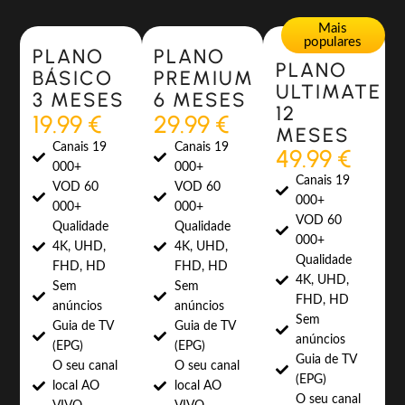
Most Popular
Most Popular
Mais
populares
PLANO
PLANO
PLANO
BÁSICO
PREMIUM
ULTIMATE
3 MESES
6 MESES
12
19.99 €
29.99 €
MESES
Canais 19
Canais 19
49.99 €
000+
000+
Canais 19
VOD 60
VOD 60
000+
000+
000+
VOD 60
Qualidade
Qualidade
000+
4K, UHD,
4K, UHD,
Qualidade
FHD, HD
FHD, HD
4K, UHD,
Sem
Sem
FHD, HD
anúncios
anúncios
Sem
Guia de TV
Guia de TV
anúncios
(EPG)
(EPG)
Guia de TV
O seu canal
O seu canal
(EPG)
local AO
local AO
O seu canal