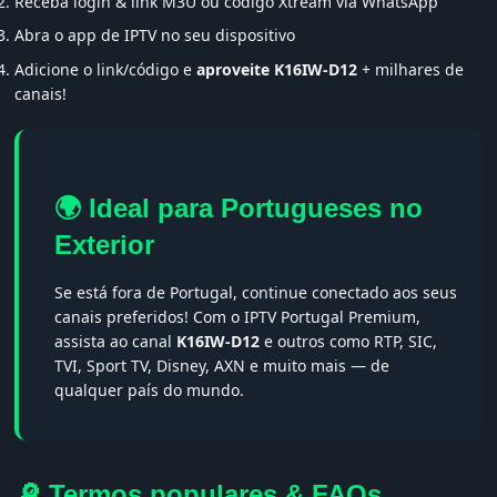
Receba login & link M3U ou código Xtream via WhatsApp
Abra o app de IPTV no seu dispositivo
Adicione o link/código e
aproveite K16IW-D12
+ milhares de
canais!
🌍 Ideal para Portugueses no
Exterior
Se está fora de Portugal, continue conectado aos seus
canais preferidos! Com o IPTV Portugal Premium,
assista ao canal
K16IW-D12
e outros como RTP, SIC,
TVI, Sport TV, Disney, AXN e muito mais — de
qualquer país do mundo.
🔎 Termos populares & FAQs