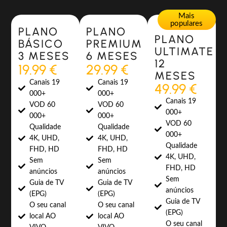
Most Popular
Most Popular
Mais
populares
PLANO
PLANO
PLANO
BÁSICO
PREMIUM
ULTIMATE
3 MESES
6 MESES
12
19.99 €
29.99 €
MESES
Canais 19
Canais 19
49.99 €
000+
000+
Canais 19
VOD 60
VOD 60
000+
000+
000+
VOD 60
Qualidade
Qualidade
000+
4K, UHD,
4K, UHD,
Qualidade
FHD, HD
FHD, HD
4K, UHD,
Sem
Sem
FHD, HD
anúncios
anúncios
Sem
Guia de TV
Guia de TV
anúncios
(EPG)
(EPG)
Guia de TV
O seu canal
O seu canal
(EPG)
local AO
local AO
O seu canal