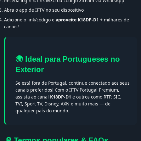
Receba login & link M3U ou código Xtream via WhatsApp
Abra o app de IPTV no seu dispositivo
Adicione o link/código e
aproveite K18DP-D1
+ milhares de
canais!
🌍 Ideal para Portugueses no
Exterior
Se está fora de Portugal, continue conectado aos seus
canais preferidos! Com o IPTV Portugal Premium,
assista ao canal
K18DP-D1
e outros como RTP, SIC,
TVI, Sport TV, Disney, AXN e muito mais — de
qualquer país do mundo.
🔎 Termos populares & FAQs