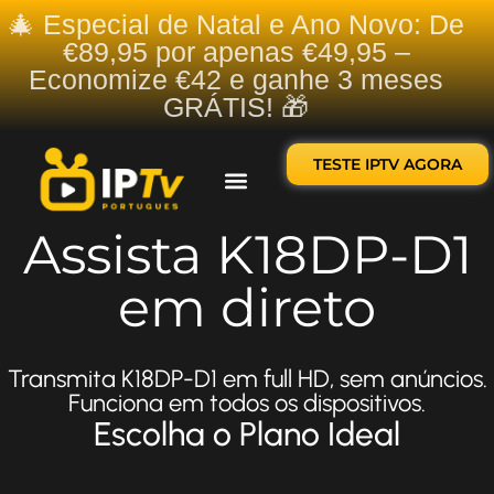
🎄 Especial de Natal e Ano Novo: De
€89,95 por apenas €49,95 –
Economize €42 e ganhe 3 meses
GRÁTIS! 🎁
TESTE IPTV AGORA
Sobre nós
Contate-nos
Assista K18DP-D1
em direto
Transmita K18DP-D1 em full HD, sem anúncios.
Funciona em todos os dispositivos.
Escolha o Plano Ideal