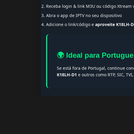
Receba login & link M3U ou código Xtream
Abra o app de IPTV no seu dispositivo
Adicione o link/código e
aproveite K18LH-D
🌍 Ideal para Portugue
Se está fora de Portugal, continue co
K18LH-D1
e outros como RTP, SIC, TVI
🔎 Termos populares & F
Palavras-chave:
iptv portugal, melhor iptv, i
iptv portugal, iptv legal, iptv portugal gratis