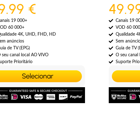
9.99 €
49.9
anais 19 000+
Canais 19 0
OD 60 000+
VOD 60 00
ualidade 4K, UHD, FHD, HD
Qualidade 
em anúncios
Sem anúnci
uia de TV (EPG)
Guia de TV 
 seu canal local AO VIVO
O seu canal
uporte Prioritário
Suporte Prior
Selecionar