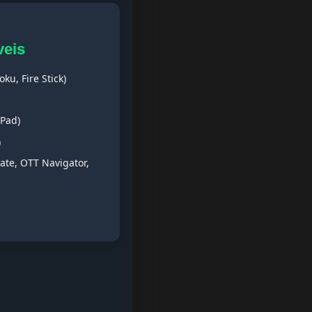
veis
ku, Fire Stick)
iPad)
)
ate, OTT Navigator,