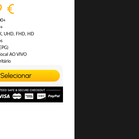
9 €
00+
0+
4K, UHD, FHD, HD
os
(EPG)
 local AO VIVO
itário
Selecionar