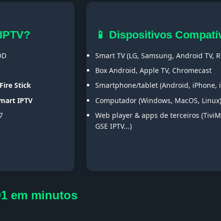
 IPTV?
📱 Dispositivos Compatí
OD
Smart TV (LG, Samsung, Android TV, Ro
Box Android, Apple TV, Chromecast
Fire Stick
Smartphone/tablet (Android, iPhone, 
Smart IPTV
Computador (Windows, MacOS, Linux
7
Web player & apps de terceiros (TiviM
GSE IPTV...)
D1 em minutos
s