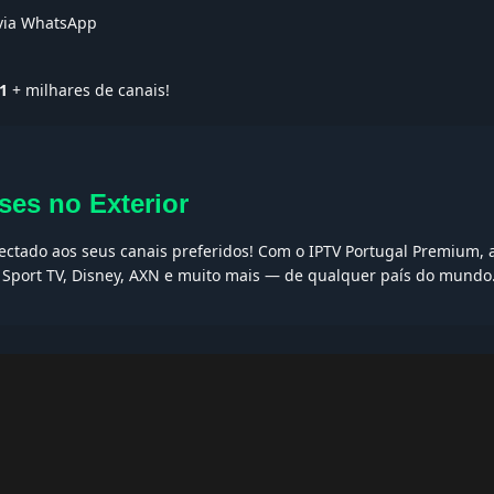
 via WhatsApp
1
+ milhares de canais!
ses no Exterior
nectado aos seus canais preferidos! Com o IPTV Portugal Premium, a
, Sport TV, Disney, AXN e muito mais — de qualquer país do mundo
AQs
ptv grátis, iptv smarters pro, app iptv android, iptv tuga, box iptv, 
, iptv smarters player, net iptv, teste iptv, canais portugal.