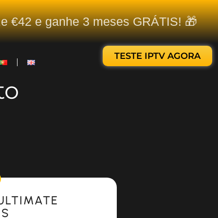
ize €42 e ganhe 3 meses GRÁTIS! 🎁
TESTE IPTV AGORA
to
ULTIMATE
ES