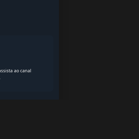
ssista ao canal
.
iptv quase de borla, lista