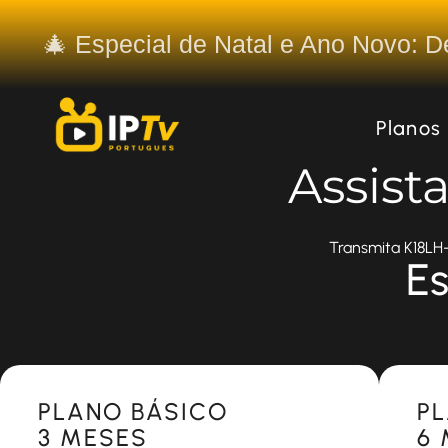
🎄 Especial de Natal e Ano Novo: 
Planos
Assist
Transmita K18LH-
Es
Most Popular
Most 
PLANO BÁSICO
P
3 MESES
6