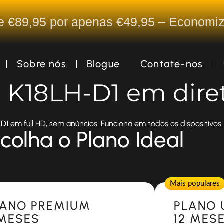
De €89,95 por apenas €49,95 – Econom
Sobre nós
Blogue
Contate-nos
a K18LH-D1 em dire
D1 em full HD, sem anúncios. Funciona em todos os dispositivos.
colha o Plano Ideal
Popular
Mais populares
LANO PREMIUM
PLANO 
 MESES
12 MES