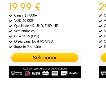
19.99 €
2
Canais 19 000+
C
VOD 60 000+
V
Qualidade 4K, UHD, FHD, HD
Q
Sem anúncios
S
Guia de TV (EPG)
G
O seu canal local AO VIVO
O
Suporte Prioritário
S
Selecionar