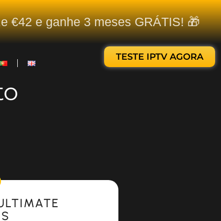
ize €42 e ganhe 3 meses GRÁTIS! 🎁
TESTE IPTV AGORA
to
ULTIMATE
ES