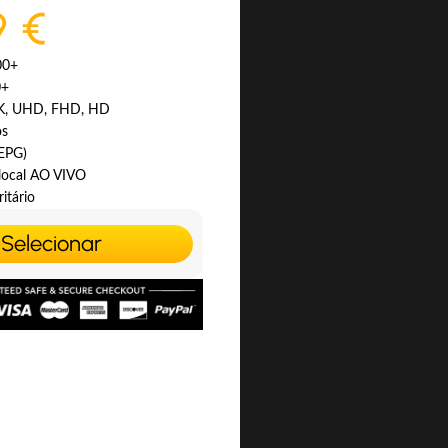
9 €
00+
0+
4K, UHD, FHD, HD
os
(EPG)
 local AO VIVO
itário
Selecionar