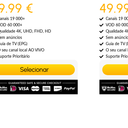
9.99 €
49.9
anais 19 000+
Canais 19 0
OD 60 000+
VOD 60 00
ualidade 4K, UHD, FHD, HD
Qualidade 
em anúncios
Sem anúnci
uia de TV (EPG)
Guia de TV 
 seu canal local AO VIVO
O seu canal
uporte Prioritário
Suporte Prior
Selecionar