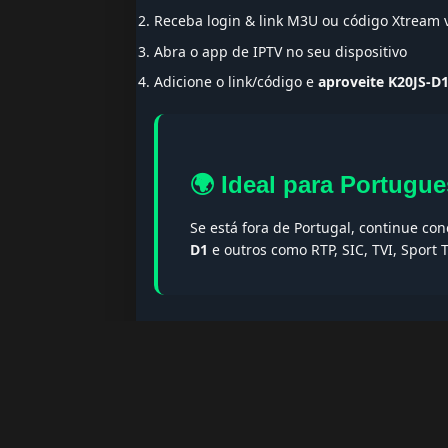
Receba login & link M3U ou código Xtream
Abra o app de IPTV no seu dispositivo
Adicione o link/código e
aproveite K20JS-D
🌍 Ideal para Portugue
Se está fora de Portugal, continue co
D1
e outros como RTP, SIC, TVI, Sport
🔎 Termos populares & F
Palavras-chave:
iptv portugal, melhor iptv, i
iptv portugal, iptv legal, iptv portugal gratis