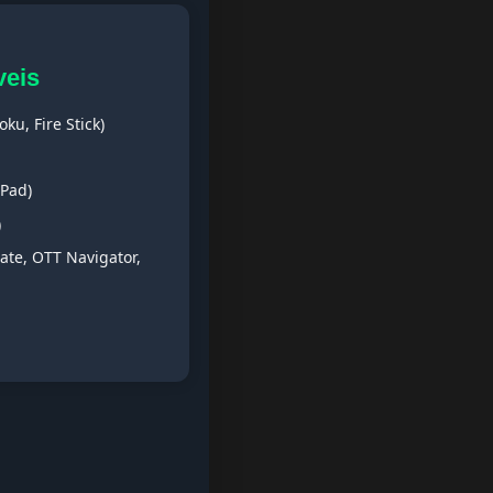
veis
ku, Fire Stick)
iPad)
)
ate, OTT Navigator,