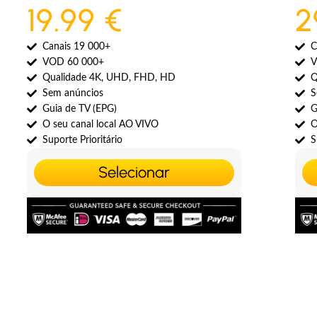
19.99 €
2
Canais 19 000+
C
VOD 60 000+
V
Qualidade 4K, UHD, FHD, HD
Q
Sem anúncios
S
Guia de TV (EPG)
G
O seu canal local AO VIVO
O
Suporte Prioritário
S
Selecionar