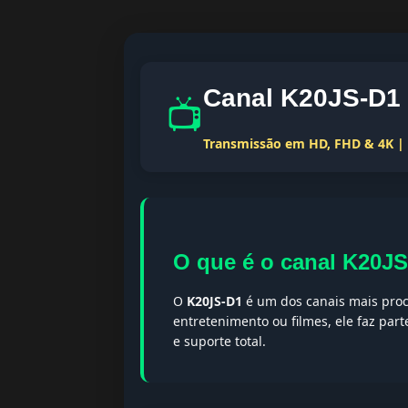
Canal K20JS-D1 
📺
Transmissão em HD, FHD & 4K | T
O que é o canal K20J
O
K20JS-D1
é um dos canais mais proc
entretenimento ou filmes, ele faz par
e suporte total.