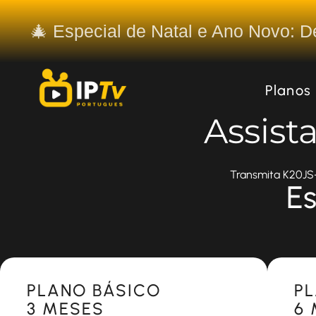
🎄 Especial de Natal e Ano Novo: 
Planos
Assist
Transmita K20JS-
Es
Most Popular
Most 
PLANO BÁSICO
P
3 MESES
6