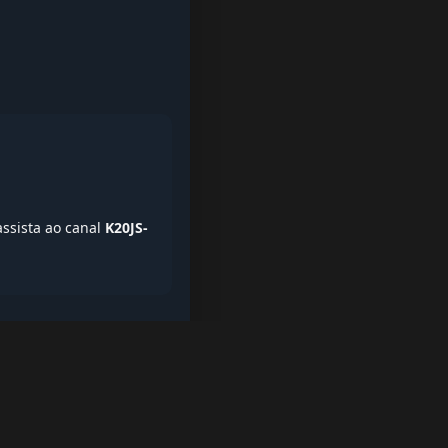
assista ao canal
K20JS-
iptv quase de borla, lista