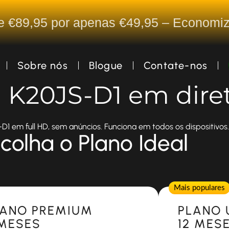
De €89,95 por apenas €49,95 – Econom
Sobre nós
Blogue
Contate-nos
a K20JS-D1 em dire
D1 em full HD, sem anúncios. Funciona em todos os dispositivos.
colha o Plano Ideal
Popular
Mais populares
LANO PREMIUM
PLANO 
 MESES
12 MES