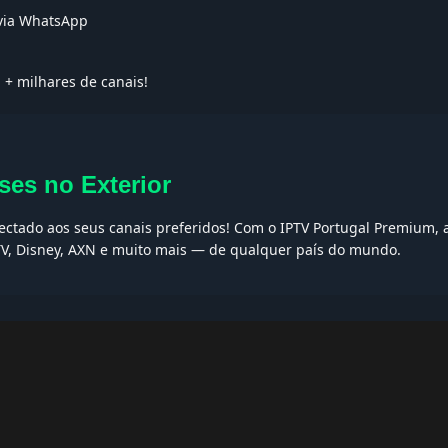
 via WhatsApp
1
+ milhares de canais!
ses no Exterior
nectado aos seus canais preferidos! Com o IPTV Portugal Premium, 
 TV, Disney, AXN e muito mais — de qualquer país do mundo.
AQs
ptv grátis, iptv smarters pro, app iptv android, iptv tuga, box iptv, 
, iptv smarters player, net iptv, teste iptv, canais portugal.