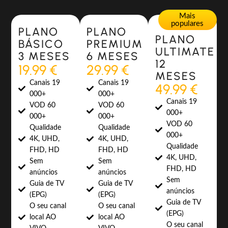
Most Popular
Most Popular
Mais
populares
PLANO
PLANO
PLANO
BÁSICO
PREMIUM
ULTIMATE
3 MESES
6 MESES
12
19.99 €
29.99 €
MESES
Canais 19
Canais 19
49.99 €
000+
000+
Canais 19
VOD 60
VOD 60
000+
000+
000+
VOD 60
Qualidade
Qualidade
000+
4K, UHD,
4K, UHD,
Qualidade
FHD, HD
FHD, HD
4K, UHD,
Sem
Sem
FHD, HD
anúncios
anúncios
Sem
Guia de TV
Guia de TV
anúncios
(EPG)
(EPG)
Guia de TV
O seu canal
O seu canal
(EPG)
local AO
local AO
O seu canal