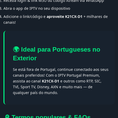
Receba login & link M3U ou código Xtream via WhatsApp
Abra o app de IPTV no seu dispositivo
Adicione o link/código e
aproveite K21CX-D1
+ milhares de
canais!
🌍 Ideal para Portugueses no
Exterior
Se está fora de Portugal, continue conectado aos seus
canais preferidos! Com o IPTV Portugal Premium,
assista ao canal
K21CX-D1
e outros como RTP, SIC,
TVI, Sport TV, Disney, AXN e muito mais — de
qualquer país do mundo.
🔎 Termos populares & FAQs