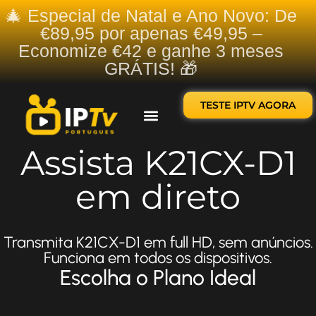
🎄 Especial de Natal e Ano Novo: De
€89,95 por apenas €49,95 –
Economize €42 e ganhe 3 meses
GRÁTIS! 🎁
TESTE IPTV AGORA
Sobre nós
Contate-nos
Assista K21CX-D1
em direto
Transmita K21CX-D1 em full HD, sem anúncios.
Funciona em todos os dispositivos.
Escolha o Plano Ideal