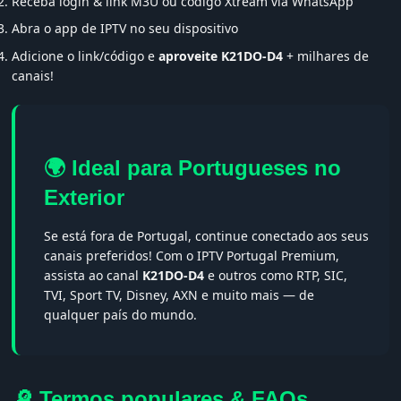
Receba login & link M3U ou código Xtream via WhatsApp
Abra o app de IPTV no seu dispositivo
Adicione o link/código e
aproveite K21DO-D4
+ milhares de
canais!
🌍 Ideal para Portugueses no
Exterior
Se está fora de Portugal, continue conectado aos seus
canais preferidos! Com o IPTV Portugal Premium,
assista ao canal
K21DO-D4
e outros como RTP, SIC,
TVI, Sport TV, Disney, AXN e muito mais — de
qualquer país do mundo.
🔎 Termos populares & FAQs