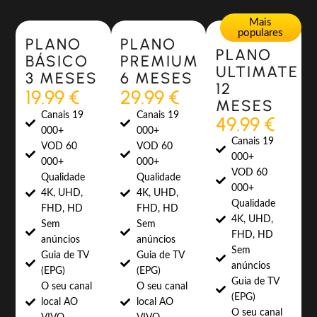
Most Popular
Most Popular
Mais
populares
PLANO
PLANO
PLANO
BÁSICO
PREMIUM
ULTIMATE
3 MESES
6 MESES
12
19.99 €
29.99 €
MESES
Canais 19
Canais 19
49.99 €
000+
000+
Canais 19
VOD 60
VOD 60
000+
000+
000+
VOD 60
Qualidade
Qualidade
000+
4K, UHD,
4K, UHD,
Qualidade
FHD, HD
FHD, HD
4K, UHD,
Sem
Sem
FHD, HD
anúncios
anúncios
Sem
Guia de TV
Guia de TV
anúncios
(EPG)
(EPG)
Guia de TV
O seu canal
O seu canal
(EPG)
local AO
local AO
O seu canal