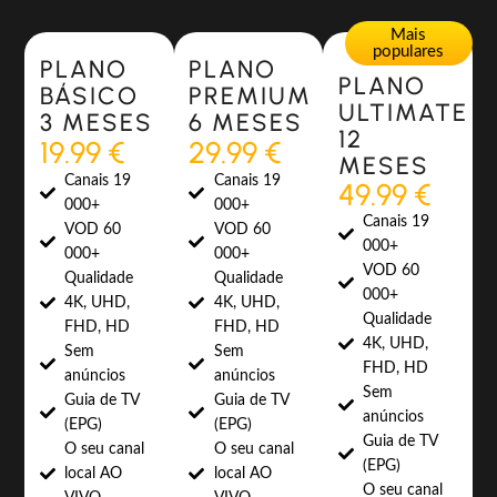
Most Popular
Most Popular
Mais
populares
PLANO
PLANO
PLANO
BÁSICO
PREMIUM
ULTIMATE
3 MESES
6 MESES
12
19.99 €
29.99 €
MESES
Canais 19
Canais 19
49.99 €
000+
000+
Canais 19
VOD 60
VOD 60
000+
000+
000+
VOD 60
Qualidade
Qualidade
000+
4K, UHD,
4K, UHD,
Qualidade
FHD, HD
FHD, HD
4K, UHD,
Sem
Sem
FHD, HD
anúncios
anúncios
Sem
Guia de TV
Guia de TV
anúncios
(EPG)
(EPG)
Guia de TV
O seu canal
O seu canal
(EPG)
local AO
local AO
O seu canal