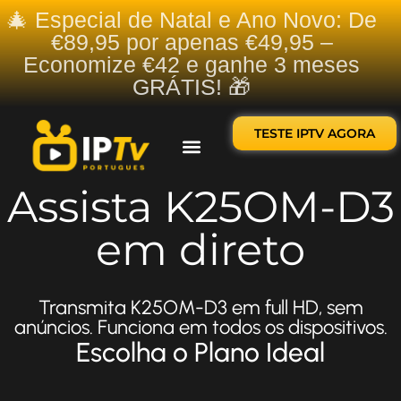
🎄 Especial de Natal e Ano Novo: De
€89,95 por apenas €49,95 –
Economize €42 e ganhe 3 meses
GRÁTIS! 🎁
TESTE IPTV AGORA
Sobre nós
Contate-nos
Assista K25OM-D3
em direto
Transmita K25OM-D3 em full HD, sem
anúncios. Funciona em todos os dispositivos.
Escolha o Plano Ideal