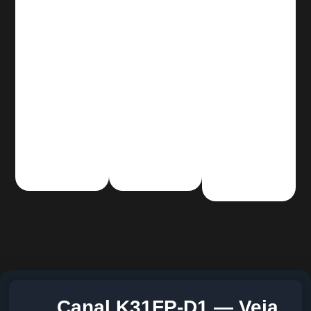
Canal K31FP-D1 — Veja