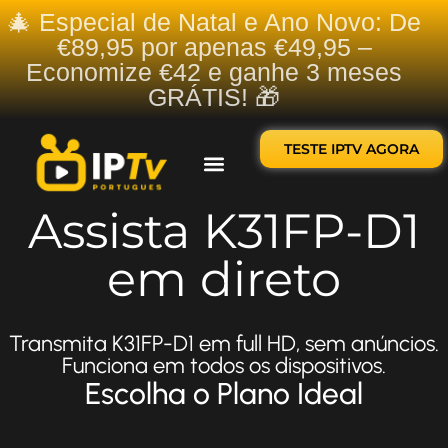
🎄 Especial de Natal e Ano Novo: De
€89,95 por apenas €49,95 –
Economize €42 e ganhe 3 meses
GRÁTIS! 🎁
TESTE IPTV AGORA
Sobre nós
Contate-nos
Assista K31FP-D1
em direto
Transmita K31FP-D1 em full HD, sem anúncios.
Funciona em todos os dispositivos.
Escolha o Plano Ideal