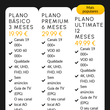
Most Popular
Most Popular
Mais
populares
PLANO
PLANO
PLANO
BÁSICO
PREMIUM
ULTIMATE
3 MESES
6 MESES
12
19.99 €
29.99 €
MESES
Canais 19
Canais 19
49.99 €
000+
000+
Canais 19
VOD 60
VOD 60
000+
000+
000+
VOD 60
Qualidade
Qualidade
000+
4K, UHD,
4K, UHD,
Qualidade
FHD, HD
FHD, HD
4K, UHD,
Sem
Sem
FHD, HD
anúncios
anúncios
Sem
Guia de TV
Guia de TV
anúncios
(EPG)
(EPG)
Guia de TV
O seu canal
O seu canal
(EPG)
local AO
local AO
O seu canal