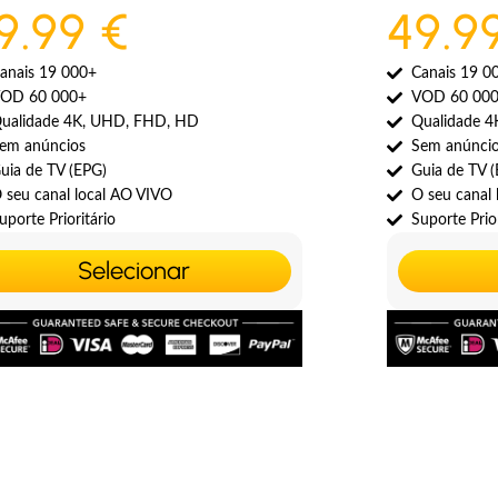
9.99 €
49.9
anais 19 000+
Canais 19 0
OD 60 000+
VOD 60 00
ualidade 4K, UHD, FHD, HD
Qualidade 
em anúncios
Sem anúnci
uia de TV (EPG)
Guia de TV 
 seu canal local AO VIVO
O seu canal
uporte Prioritário
Suporte Prior
Selecionar