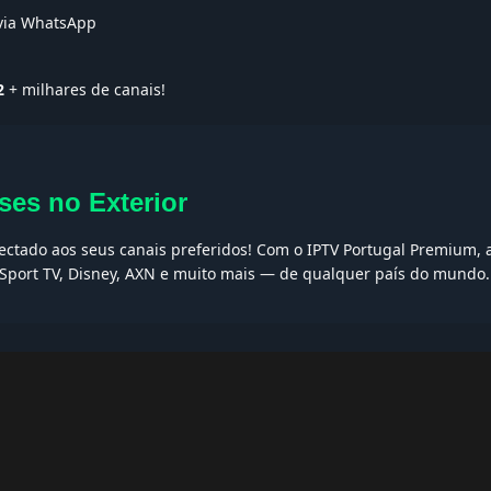
 via WhatsApp
2
+ milhares de canais!
ses no Exterior
nectado aos seus canais preferidos! Com o IPTV Portugal Premium, a
, Sport TV, Disney, AXN e muito mais — de qualquer país do mundo.
AQs
ptv grátis, iptv smarters pro, app iptv android, iptv tuga, box iptv, 
, iptv smarters player, net iptv, teste iptv, canais portugal.