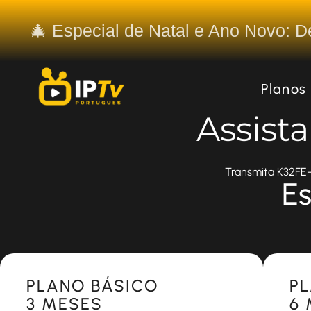
🎄 Especial de Natal e Ano Novo: 
Planos
Assist
Transmita K32FE-D
Es
Most Popular
Most 
PLANO BÁSICO
P
3 MESES
6