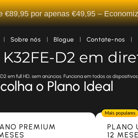
De €89,95 por apenas €49,95 – Econom
Sobre nós
Blogue
Contate-nos
a K32FE-D2 em dire
2 em full HD, sem anúncios. Funciona em todos os dispositivos
colha o Plano Ideal
Popular
Mais populares
LANO PREMIUM
PLANO 
 MESES
12 MES