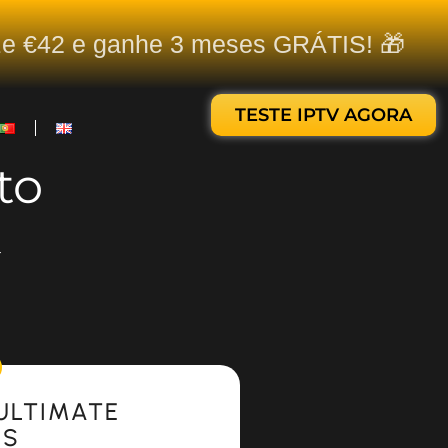
ize €42 e ganhe 3 meses GRÁTIS! 🎁
TESTE IPTV AGORA
to
.
ULTIMATE
ES