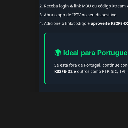
Receba login & link M3U ou código Xtream
Abra o app de IPTV no seu dispositivo
Adicione o link/código e
aproveite K32FE-D
🌍 Ideal para Portugue
Se está fora de Portugal, continue co
K32FE-D2
e outros como RTP, SIC, TVI
🔎 Termos populares & F
Palavras-chave:
iptv portugal, melhor iptv, i
iptv portugal, iptv legal, iptv portugal gratis