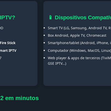
 IPTV?
📱 Dispositivos Compatí
OD
Smart TV (LG, Samsung, Android TV, Ro
Box Android, Apple TV, Chromecast
Fire Stick
Smartphone/tablet (Android, iPhone, 
Smart IPTV
Computador (Windows, MacOS, Linux
7
Web player & apps de terceiros (TiviM
GSE IPTV...)
D2 em minutos
s