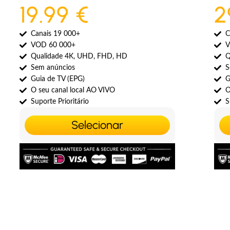
19.99 €
2
Canais 19 000+
C
VOD 60 000+
V
Qualidade 4K, UHD, FHD, HD
Q
Sem anúncios
S
Guia de TV (EPG)
G
O seu canal local AO VIVO
O
Suporte Prioritário
S
Selecionar