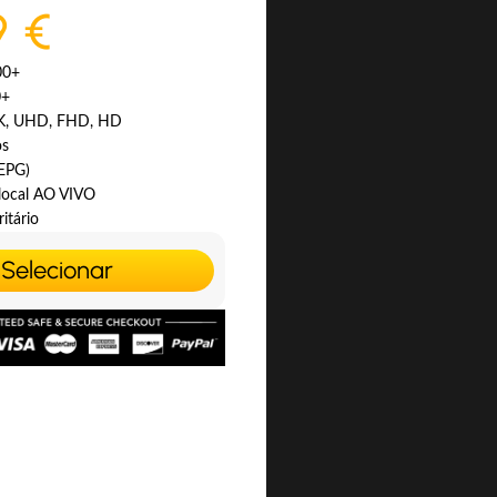
9 €
00+
0+
4K, UHD, FHD, HD
os
(EPG)
 local AO VIVO
itário
Selecionar