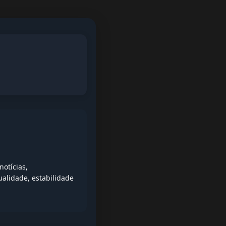
l
otícias,
alidade, estabilidade