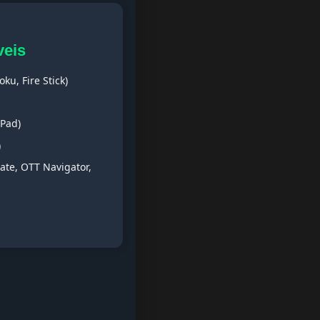
veis
ku, Fire Stick)
iPad)
)
ate, OTT Navigator,