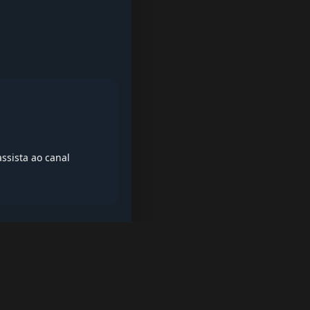
ssista ao canal
iptv quase de borla, lista