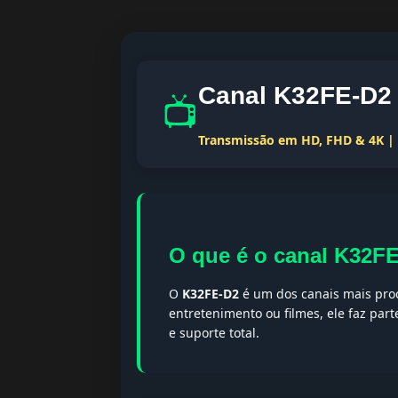
Canal K32FE-D2 
📺
Transmissão em HD, FHD & 4K | T
O que é o canal K32F
O
K32FE-D2
é um dos canais mais proc
entretenimento ou filmes, ele faz par
e suporte total.