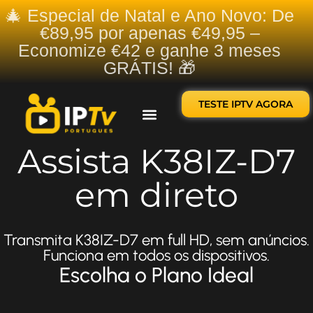
🎄 Especial de Natal e Ano Novo: De
€89,95 por apenas €49,95 –
Economize €42 e ganhe 3 meses
GRÁTIS! 🎁
TESTE IPTV AGORA
Sobre nós
Contate-nos
Assista K38IZ-D7
em direto
Transmita K38IZ-D7 em full HD, sem anúncios.
Funciona em todos os dispositivos.
Escolha o Plano Ideal