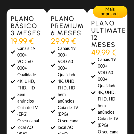
Most Popular
Most Popular
Mais
populares
PLANO
PLANO
PLANO
BÁSICO
PREMIUM
ULTIMATE
3 MESES
6 MESES
12
19.99 €
29.99 €
MESES
Canais 19
Canais 19
49.99 €
000+
000+
Canais 19
VOD 60
VOD 60
000+
000+
000+
VOD 60
Qualidade
Qualidade
000+
4K, UHD,
4K, UHD,
Qualidade
FHD, HD
FHD, HD
4K, UHD,
Sem
Sem
FHD, HD
anúncios
anúncios
Sem
Guia de TV
Guia de TV
anúncios
(EPG)
(EPG)
Guia de TV
O seu canal
O seu canal
(EPG)
local AO
local AO
O seu canal