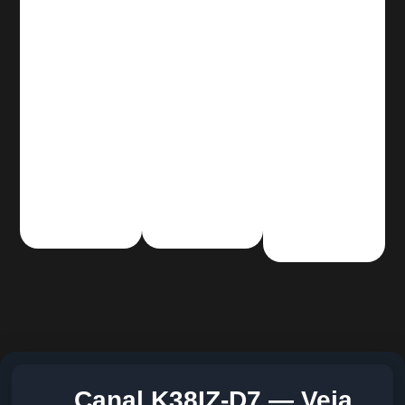
Canal K38IZ-D7 — Veja