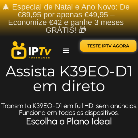
🎄 Especial de Natal e Ano Novo: De
€89,95 por apenas €49,95 –
Economize €42 e ganhe 3 meses
GRÁTIS! 🎁
TESTE IPTV AGORA
Sobre nós
Contate-nos
Assista K39EO-D1
em direto
Transmita K39EO-D1 em full HD, sem anúncios.
Funciona em todos os dispositivos.
Escolha o Plano Ideal