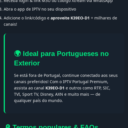
Receba login & link M3U ou código Xtream via WhatsApp
Abra o app de IPTV no seu dispositivo
Adicione o link/código e
aproveite K39EO-D1
+ milhares de
canais!
🌍 Ideal para Portugueses no
Exterior
Se está fora de Portugal, continue conectado aos seus
canais preferidos! Com o IPTV Portugal Premium,
assista ao canal
K39EO-D1
e outros como RTP, SIC,
TVI, Sport TV, Disney, AXN e muito mais — de
qualquer país do mundo.
🔎 Termos populares & FAQs