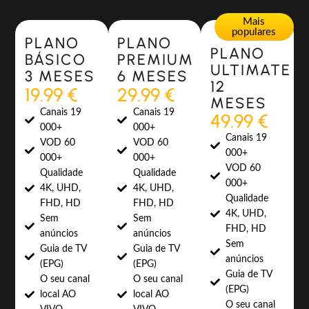
Most Popular
Most Popular
Mais
populares
PLANO
PLANO
PLANO
BÁSICO
PREMIUM
ULTIMATE
3 MESES
6 MESES
12
19.99 €
29.99 €
MESES
Canais 19
Canais 19
49.99 €
000+
000+
Canais 19
VOD 60
VOD 60
000+
000+
000+
VOD 60
Qualidade
Qualidade
000+
4K, UHD,
4K, UHD,
Qualidade
FHD, HD
FHD, HD
4K, UHD,
Sem
Sem
FHD, HD
anúncios
anúncios
Sem
Guia de TV
Guia de TV
anúncios
(EPG)
(EPG)
Guia de TV
O seu canal
O seu canal
(EPG)
local AO
local AO
O seu canal