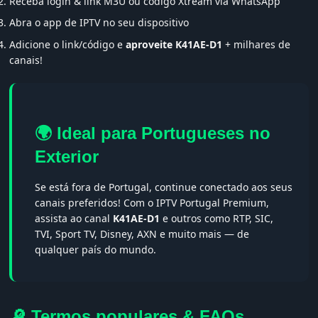
Receba login & link M3U ou código Xtream via WhatsApp
Abra o app de IPTV no seu dispositivo
Adicione o link/código e
aproveite K41AE-D1
+ milhares de
canais!
🌍 Ideal para Portugueses no
Exterior
Se está fora de Portugal, continue conectado aos seus
canais preferidos! Com o IPTV Portugal Premium,
assista ao canal
K41AE-D1
e outros como RTP, SIC,
TVI, Sport TV, Disney, AXN e muito mais — de
qualquer país do mundo.
🔎 Termos populares & FAQs