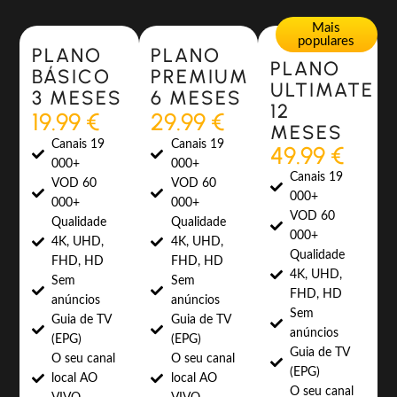
Most Popular
Most Popular
Mais
populares
PLANO
PLANO
PLANO
BÁSICO
PREMIUM
ULTIMATE
3 MESES
6 MESES
12
19.99 €
29.99 €
MESES
Canais 19
Canais 19
49.99 €
000+
000+
Canais 19
VOD 60
VOD 60
000+
000+
000+
VOD 60
Qualidade
Qualidade
000+
4K, UHD,
4K, UHD,
Qualidade
FHD, HD
FHD, HD
4K, UHD,
Sem
Sem
FHD, HD
anúncios
anúncios
Sem
Guia de TV
Guia de TV
anúncios
(EPG)
(EPG)
Guia de TV
O seu canal
O seu canal
(EPG)
local AO
local AO
O seu canal