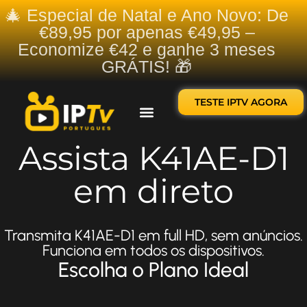
🎄 Especial de Natal e Ano Novo: De
€89,95 por apenas €49,95 –
Economize €42 e ganhe 3 meses
GRÁTIS! 🎁
TESTE IPTV AGORA
Sobre nós
Contate-nos
Assista K41AE-D1
em direto
Transmita K41AE-D1 em full HD, sem anúncios.
Funciona em todos os dispositivos.
Escolha o Plano Ideal