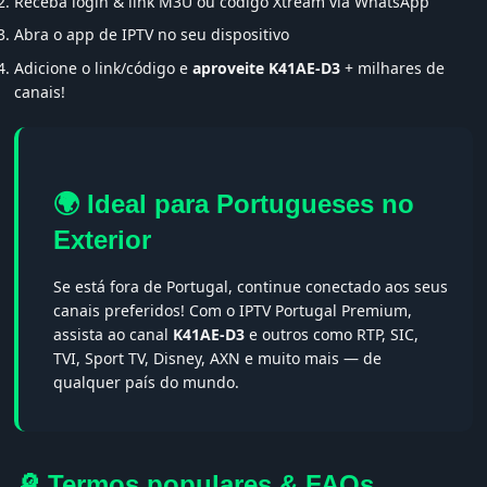
Receba login & link M3U ou código Xtream via WhatsApp
Abra o app de IPTV no seu dispositivo
Adicione o link/código e
aproveite K41AE-D3
+ milhares de
canais!
🌍 Ideal para Portugueses no
Exterior
Se está fora de Portugal, continue conectado aos seus
canais preferidos! Com o IPTV Portugal Premium,
assista ao canal
K41AE-D3
e outros como RTP, SIC,
TVI, Sport TV, Disney, AXN e muito mais — de
qualquer país do mundo.
🔎 Termos populares & FAQs