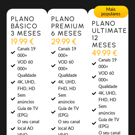
Most Popular
Most Popular
Mais
populares
PLANO
PLANO
PLANO
BÁSICO
PREMIUM
ULTIMATE
3 MESES
6 MESES
12
19.99 €
29.99 €
MESES
Canais 19
Canais 19
49.99 €
000+
000+
Canais 19
VOD 60
VOD 60
000+
000+
000+
VOD 60
Qualidade
Qualidade
000+
4K, UHD,
4K, UHD,
Qualidade
FHD, HD
FHD, HD
4K, UHD,
Sem
Sem
FHD, HD
anúncios
anúncios
Sem
Guia de TV
Guia de TV
anúncios
(EPG)
(EPG)
Guia de TV
O seu canal
O seu canal
(EPG)
local AO
local AO
O seu canal