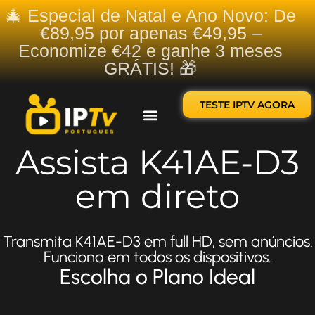
🎄 Especial de Natal e Ano Novo: De
€89,95 por apenas €49,95 –
Economize €42 e ganhe 3 meses
GRÁTIS! 🎁
TESTE IPTV AGORA
Sobre nós
Contate-nos
Assista K41AE-D3
em direto
Transmita K41AE-D3 em full HD, sem anúncios.
Funciona em todos os dispositivos.
Escolha o Plano Ideal