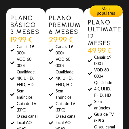
Most Popular
Most Popular
Mais
populares
PLANO
PLANO
PLANO
BÁSICO
PREMIUM
ULTIMATE
3 MESES
6 MESES
12
19.99 €
29.99 €
MESES
Canais 19
Canais 19
49.99 €
000+
000+
Canais 19
VOD 60
VOD 60
000+
000+
000+
VOD 60
Qualidade
Qualidade
000+
4K, UHD,
4K, UHD,
Qualidade
FHD, HD
FHD, HD
4K, UHD,
Sem
Sem
FHD, HD
anúncios
anúncios
Sem
Guia de TV
Guia de TV
anúncios
(EPG)
(EPG)
Guia de TV
O seu canal
O seu canal
(EPG)
local AO
local AO
O seu canal