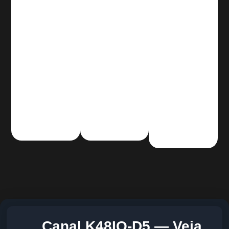
Canal K48IQ-D5 — Veja