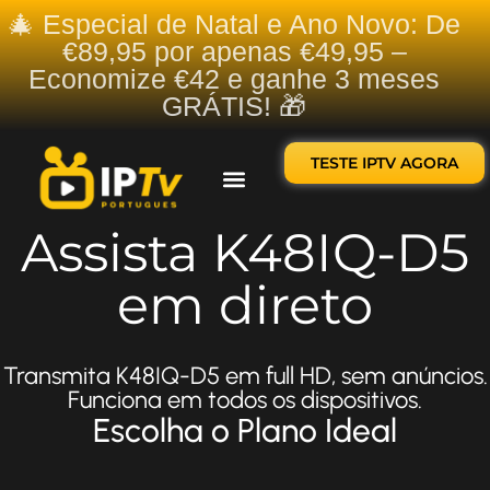
🎄 Especial de Natal e Ano Novo: De
€89,95 por apenas €49,95 –
Economize €42 e ganhe 3 meses
GRÁTIS! 🎁
TESTE IPTV AGORA
Sobre nós
Contate-nos
Assista K48IQ-D5
em direto
Transmita K48IQ-D5 em full HD, sem anúncios.
Funciona em todos os dispositivos.
Escolha o Plano Ideal