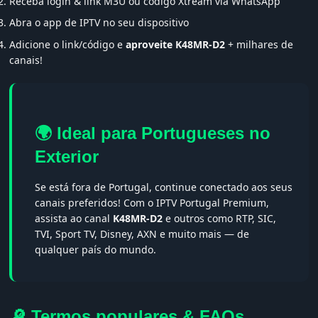
Receba login & link M3U ou código Xtream via WhatsApp
Abra o app de IPTV no seu dispositivo
Adicione o link/código e
aproveite K48MR-D2
+ milhares de
canais!
🌍 Ideal para Portugueses no
Exterior
Se está fora de Portugal, continue conectado aos seus
canais preferidos! Com o IPTV Portugal Premium,
assista ao canal
K48MR-D2
e outros como RTP, SIC,
TVI, Sport TV, Disney, AXN e muito mais — de
qualquer país do mundo.
🔎 Termos populares & FAQs