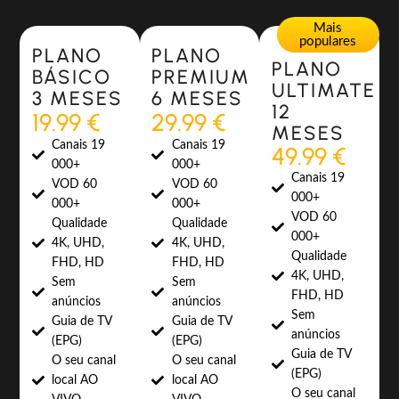
Most Popular
Most Popular
Mais
populares
PLANO
PLANO
PLANO
BÁSICO
PREMIUM
ULTIMATE
3 MESES
6 MESES
12
19.99 €
29.99 €
MESES
Canais 19
Canais 19
49.99 €
000+
000+
Canais 19
VOD 60
VOD 60
000+
000+
000+
VOD 60
Qualidade
Qualidade
000+
4K, UHD,
4K, UHD,
Qualidade
FHD, HD
FHD, HD
4K, UHD,
Sem
Sem
FHD, HD
anúncios
anúncios
Sem
Guia de TV
Guia de TV
anúncios
(EPG)
(EPG)
Guia de TV
O seu canal
O seu canal
(EPG)
local AO
local AO
O seu canal