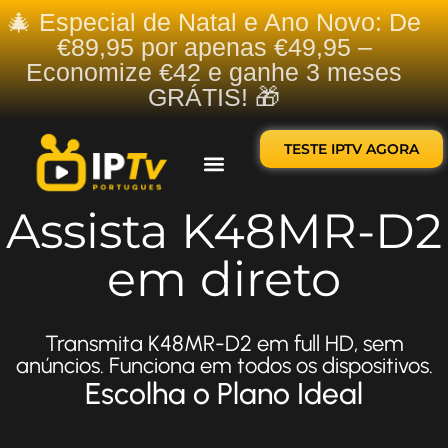
🎄 Especial de Natal e Ano Novo: De
€89,95 por apenas €49,95 –
Economize €42 e ganhe 3 meses
GRÁTIS! 🎁
TESTE IPTV AGORA
Sobre nós
Contate-nos
Assista K48MR-D2
em direto
Transmita K48MR-D2 em full HD, sem
anúncios. Funciona em todos os dispositivos.
Escolha o Plano Ideal