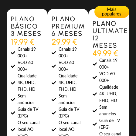
Most Popular
Most Popular
Mais
populares
PLANO
PLANO
PLANO
BÁSICO
PREMIUM
ULTIMATE
3 MESES
6 MESES
12
19.99 €
29.99 €
MESES
Canais 19
Canais 19
49.99 €
000+
000+
Canais 19
VOD 60
VOD 60
000+
000+
000+
VOD 60
Qualidade
Qualidade
000+
4K, UHD,
4K, UHD,
Qualidade
FHD, HD
FHD, HD
4K, UHD,
Sem
Sem
FHD, HD
anúncios
anúncios
Sem
Guia de TV
Guia de TV
anúncios
(EPG)
(EPG)
Guia de TV
O seu canal
O seu canal
(EPG)
local AO
local AO
O seu canal