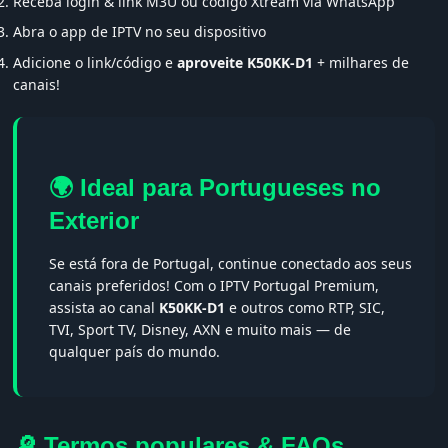
Receba login & link M3U ou código Xtream via WhatsApp
Abra o app de IPTV no seu dispositivo
Adicione o link/código e
aproveite K50KK-D1
+ milhares de
canais!
🌍 Ideal para Portugueses no
Exterior
Se está fora de Portugal, continue conectado aos seus
canais preferidos! Com o IPTV Portugal Premium,
assista ao canal
K50KK-D1
e outros como RTP, SIC,
TVI, Sport TV, Disney, AXN e muito mais — de
qualquer país do mundo.
🔎 Termos populares & FAQs