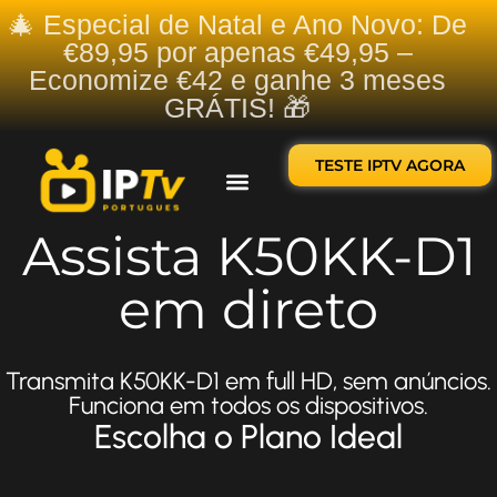
🎄 Especial de Natal e Ano Novo: De
€89,95 por apenas €49,95 –
Economize €42 e ganhe 3 meses
GRÁTIS! 🎁
TESTE IPTV AGORA
Sobre nós
Contate-nos
Assista K50KK-D1
em direto
Transmita K50KK-D1 em full HD, sem anúncios.
Funciona em todos os dispositivos.
Escolha o Plano Ideal