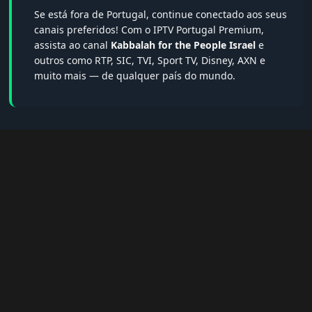
Se está fora de Portugal, continue conectado aos seus
canais preferidos! Com o IPTV Portugal Premium,
assista ao canal
Kabbalah for the People Israel
e
outros como RTP, SIC, TVI, Sport TV, Disney, AXN e
muito mais — de qualquer país do mundo.
🔎 Termos populares & FAQs
Palavras-chave:
iptv portugal, melhor iptv, iptv grátis, iptv
smarters pro, app iptv android, iptv tuga, box iptv, iptv quase
de borla, lista iptv portugal, iptv legal, iptv portugal gratis,
iptv smarters player, net iptv, teste iptv, canais portugal.
❓ Perguntas Frequentes sobre Kabbalah
for the People Israel
Kabbalah for the People Israel tem qualidade HD?
— Sim,