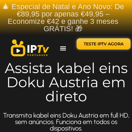
🎄 Especial de Natal e Ano Novo: De
€89,95 por apenas €49,95 –
Economize €42 e ganhe 3 meses
GRÁTIS! 🎁
TESTE IPTV AGORA
Sobre nós
Contate-nos
Assista kabel eins
Doku Austria em
direto
Transmita kabel eins Doku Austria em full HD,
sem anúncios. Funciona em todos os
dispositivos.