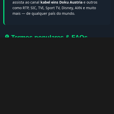
assista ao canal
kabel eins Doku Austria
e outros
como RTP, SIC, TVI, Sport TV, Disney, AXN e muito
mais — de qualquer país do mundo.
🔎 Termos populares & FAQs
Palavras-chave:
iptv portugal, melhor iptv, iptv grátis, iptv
smarters pro, app iptv android, iptv tuga, box iptv, iptv quase
de borla, lista iptv portugal, iptv legal, iptv portugal gratis,
iptv smarters player, net iptv, teste iptv, canais portugal.
❓ Perguntas Frequentes sobre kabel
eins Doku Austria
kabel eins Doku Austria tem qualidade HD?
— Sim, sempre
em HD, FHD ou 4K quando disponível.
Posso assistir no celular?
— Sim! Apps como IPTV Smarters e