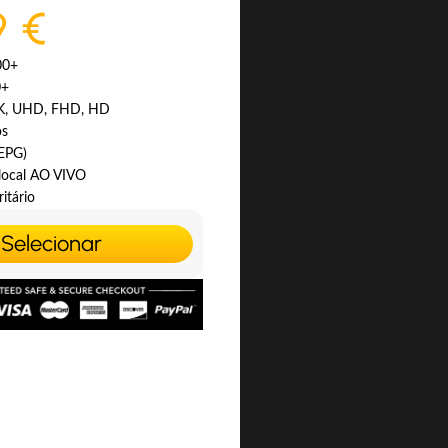
9 €
00+
0+
4K, UHD, FHD, HD
os
(EPG)
 local AO VIVO
itário
Selecionar