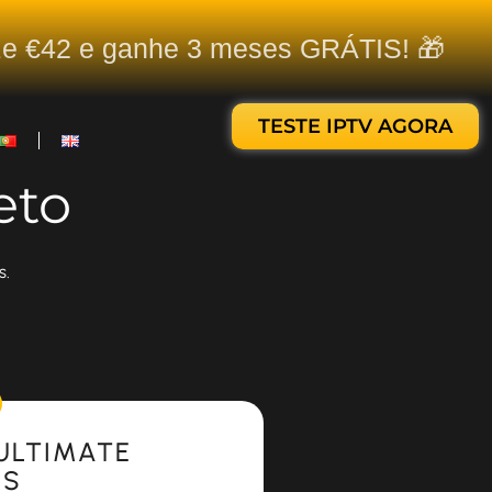
ize €42 e ganhe 3 meses GRÁTIS! 🎁
TESTE IPTV AGORA
eto
s.
ULTIMATE
ES