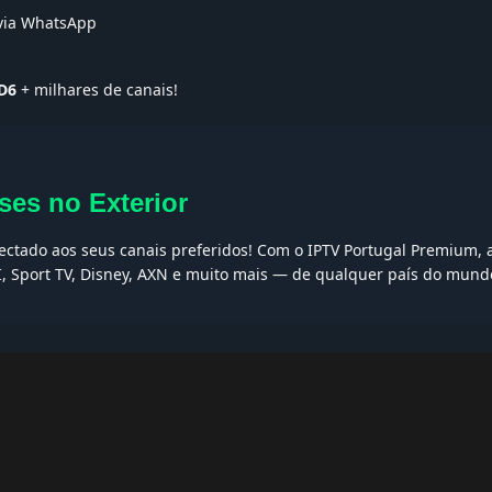
 via WhatsApp
D6
+ milhares de canais!
ses no Exterior
nectado aos seus canais preferidos! Com o IPTV Portugal Premium, a
I, Sport TV, Disney, AXN e muito mais — de qualquer país do mund
AQs
ptv grátis, iptv smarters pro, app iptv android, iptv tuga, box iptv, 
, iptv smarters player, net iptv, teste iptv, canais portugal.