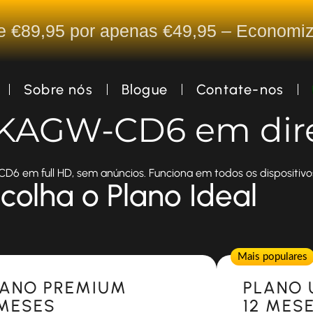
De €89,95 por apenas €49,95 – Econom
Sobre nós
Blogue
Contate-nos
a KAGW-CD6 em dir
6 em full HD, sem anúncios. Funciona em todos os dispositivo
colha o Plano Ideal
Popular
Mais populares
LANO PREMIUM
PLANO 
 MESES
12 MES