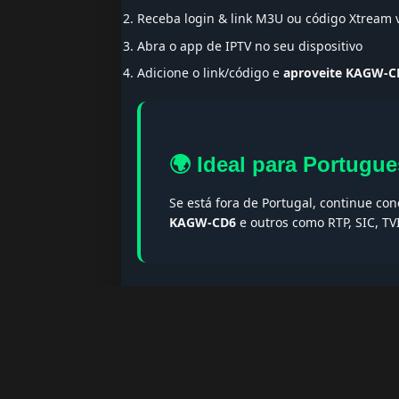
Receba login & link M3U ou código Xtream
Abra o app de IPTV no seu dispositivo
Adicione o link/código e
aproveite KAGW-C
🌍 Ideal para Portugue
Se está fora de Portugal, continue co
KAGW-CD6
e outros como RTP, SIC, TV
🔎 Termos populares & F
Palavras-chave:
iptv portugal, melhor iptv, i
iptv portugal, iptv legal, iptv portugal gratis