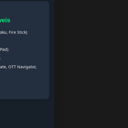
veis
ku, Fire Stick)
iPad)
)
ate, OTT Navigator,