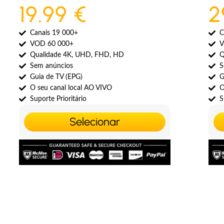
19.99 €
2
Canais 19 000+
C
VOD 60 000+
V
Qualidade 4K, UHD, FHD, HD
Q
Sem anúncios
S
Guia de TV (EPG)
G
O seu canal local AO VIVO
O
Suporte Prioritário
S
Selecionar