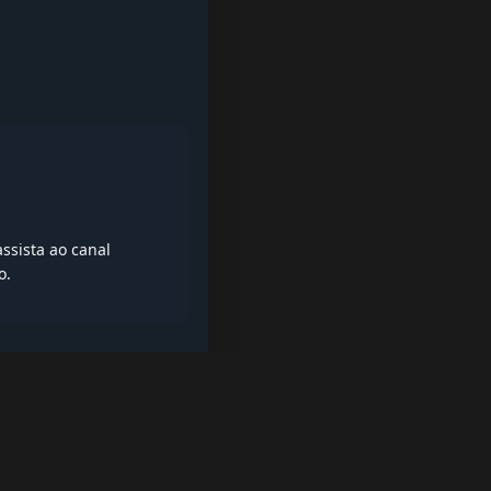
ssista ao canal
o.
iptv quase de borla, lista