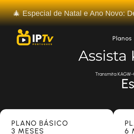
🎄 Especial de Natal e Ano Novo: 
Planos
Assist
Transmita KAGW-CD
Es
Most Popular
Most 
PLANO BÁSICO
P
3 MESES
6