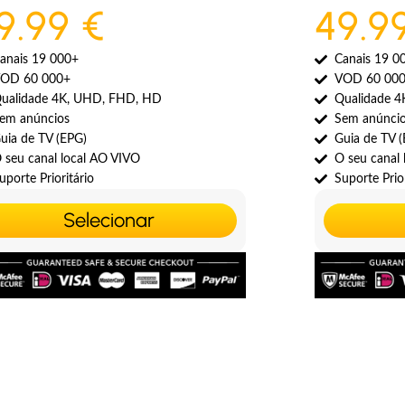
9.99 €
49.9
anais 19 000+
Canais 19 0
OD 60 000+
VOD 60 00
ualidade 4K, UHD, FHD, HD
Qualidade 
em anúncios
Sem anúnci
uia de TV (EPG)
Guia de TV 
 seu canal local AO VIVO
O seu canal
uporte Prioritário
Suporte Prior
Selecionar