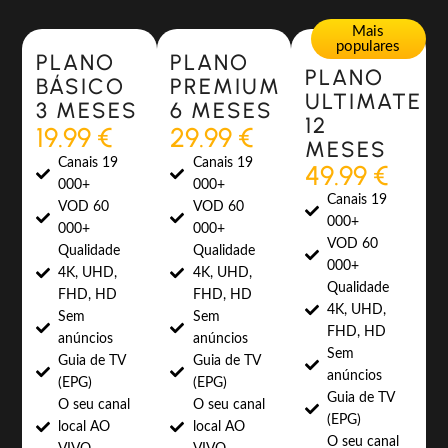
Most Popular
Most Popular
Mais
populares
PLANO
PLANO
PLANO
BÁSICO
PREMIUM
ULTIMATE
3 MESES
6 MESES
12
19.99 €
29.99 €
MESES
Canais 19
Canais 19
49.99 €
000+
000+
Canais 19
VOD 60
VOD 60
000+
000+
000+
VOD 60
Qualidade
Qualidade
000+
4K, UHD,
4K, UHD,
Qualidade
FHD, HD
FHD, HD
4K, UHD,
Sem
Sem
FHD, HD
anúncios
anúncios
Sem
Guia de TV
Guia de TV
anúncios
(EPG)
(EPG)
Guia de TV
O seu canal
O seu canal
(EPG)
local AO
local AO
O seu canal