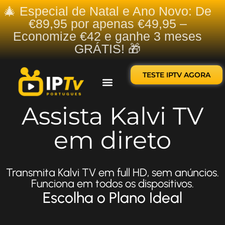
🎄 Especial de Natal e Ano Novo: De
€89,95 por apenas €49,95 –
Economize €42 e ganhe 3 meses
GRÁTIS! 🎁
TESTE IPTV AGORA
Sobre nós
Contate-nos
Assista Kalvi TV
em direto
Transmita Kalvi TV em full HD, sem anúncios.
Funciona em todos os dispositivos.
Escolha o Plano Ideal