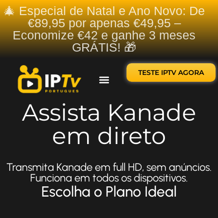
🎄 Especial de Natal e Ano Novo: De
€89,95 por apenas €49,95 –
Economize €42 e ganhe 3 meses
GRÁTIS! 🎁
TESTE IPTV AGORA
Sobre nós
Contate-nos
Assista Kanade
em direto
Transmita Kanade em full HD, sem anúncios.
Funciona em todos os dispositivos.
Escolha o Plano Ideal