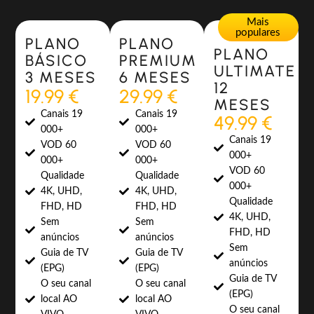
Most Popular
Most Popular
Mais
populares
PLANO
PLANO
PLANO
BÁSICO
PREMIUM
ULTIMATE
3 MESES
6 MESES
12
19.99 €
29.99 €
MESES
Canais 19
Canais 19
49.99 €
000+
000+
Canais 19
VOD 60
VOD 60
000+
000+
000+
VOD 60
Qualidade
Qualidade
000+
4K, UHD,
4K, UHD,
Qualidade
FHD, HD
FHD, HD
4K, UHD,
Sem
Sem
FHD, HD
anúncios
anúncios
Sem
Guia de TV
Guia de TV
anúncios
(EPG)
(EPG)
Guia de TV
O seu canal
O seu canal
(EPG)
local AO
local AO
O seu canal