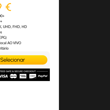
9 €
00+
0+
4K, UHD, FHD, HD
os
(EPG)
 local AO VIVO
itário
Selecionar