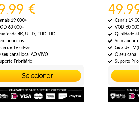
9.99 €
49.9
anais 19 000+
Canais 19 0
OD 60 000+
VOD 60 00
ualidade 4K, UHD, FHD, HD
Qualidade 
em anúncios
Sem anúnci
uia de TV (EPG)
Guia de TV 
 seu canal local AO VIVO
O seu canal
uporte Prioritário
Suporte Prior
Selecionar