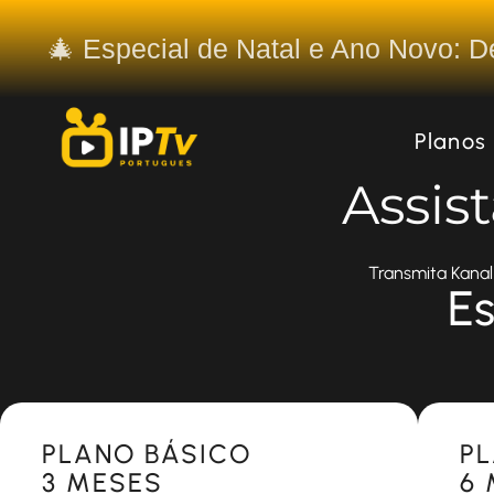
🎄 Especial de Natal e Ano Novo: 
Planos
Assis
Transmita Kanal 
Es
Most Popular
Most 
PLANO BÁSICO
P
3 MESES
6