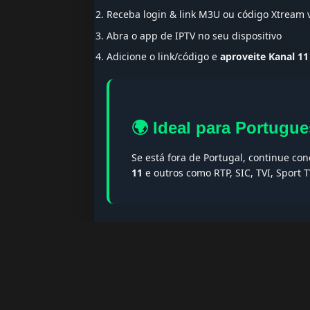
Receba login & link M3U ou código Xtream
Abra o app de IPTV no seu dispositivo
Adicione o link/código e
aproveite Kanal 11
🌍 Ideal para Portugue
Se está fora de Portugal, continue co
11
e outros como RTP, SIC, TVI, Sport
🔎 Termos populares & F
Palavras-chave:
iptv portugal, melhor iptv, i
iptv portugal, iptv legal, iptv portugal gratis