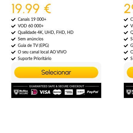
19.99 €
2
Canais 19 000+
C
VOD 60 000+
V
Qualidade 4K, UHD, FHD, HD
Q
Sem anúncios
S
Guia de TV (EPG)
G
O seu canal local AO VIVO
O
Suporte Prioritário
S
Selecionar