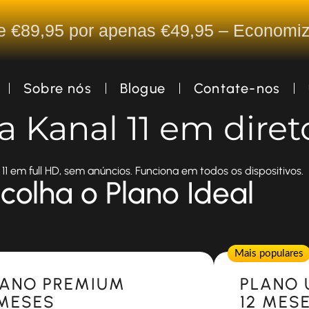
De €89,95 por apenas €49,95 – Econom
Sobre nós
Blogue
Contate-nos
ta Kanal 11 em diret
11 em full HD, sem anúncios. Funciona em todos os dispositivos.
colha o Plano Ideal
Popular
Mais populares
LANO PREMIUM
PLANO 
 MESES
12 MES