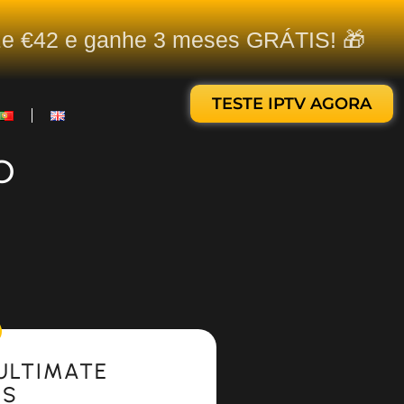
ize €42 e ganhe 3 meses GRÁTIS! 🎁
TESTE IPTV AGORA
o
ULTIMATE
ES