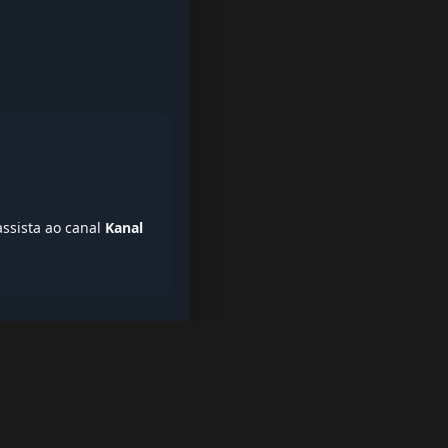
assista ao canal
Kanal
iptv quase de borla, lista