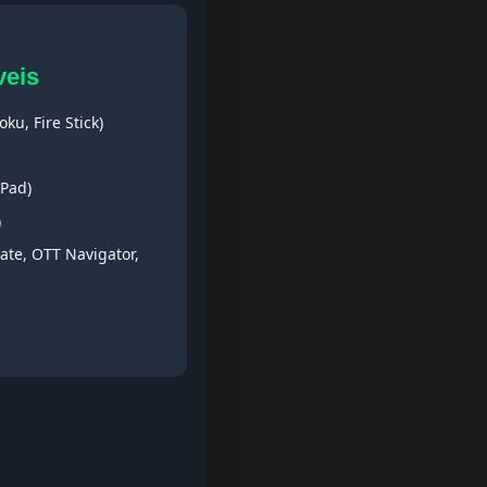
veis
ku, Fire Stick)
iPad)
)
ate, OTT Navigator,