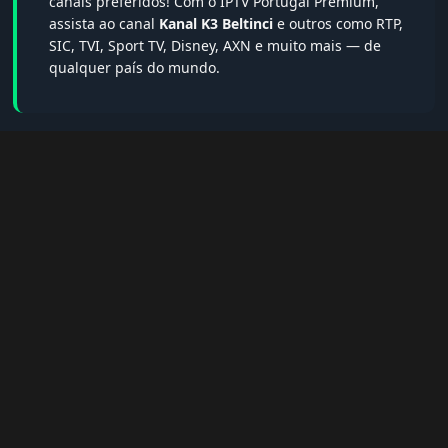
canais preferidos! Com o IPTV Portugal Premium,
assista ao canal
Kanal K3 Beltinci
e outros como RTP,
SIC, TVI, Sport TV, Disney, AXN e muito mais — de
qualquer país do mundo.
🔎 Termos populares & FAQs
Palavras-chave:
iptv portugal, melhor iptv, iptv grátis, iptv
smarters pro, app iptv android, iptv tuga, box iptv, iptv quase
de borla, lista iptv portugal, iptv legal, iptv portugal gratis,
iptv smarters player, net iptv, teste iptv, canais portugal.
❓ Perguntas Frequentes sobre Kanal K3
Beltinci
Kanal K3 Beltinci tem qualidade HD?
— Sim, sempre em HD,
FHD ou 4K quando disponível.